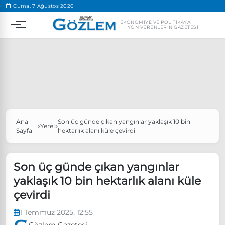
.
Cuma, 7 Ağustos 2026
EKONOMIYE VE POLITIKAYA
YÖN VERENLERIN GAZETESI
Ana
Son üç günde çıkan yangınlar yaklaşık 10 bin
Popüler Aramalar
Yerel
Sayfa
hektarlık alanı küle çevirdi
Ekonomi
Ankara’da eylem yasağı uzatıldı
Özgür Özel, Ekrem İmamoğlu’nu ziyaret edecek
Son üç günde çıkan yangınlar
yaklaşık 10 bin hektarlık alanı küle
Ünlü çift bir etkinliğe daha katılmama kararı aldı
çevirdi
Boykot
1 Temmuz 2025, 12:55