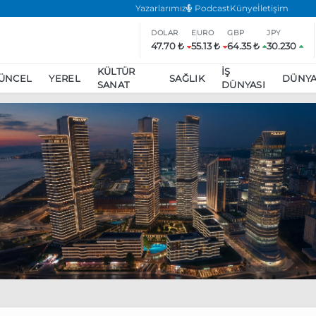
Yazarlarımız
Podcast
Künye
İletişim
DOLAR
EURO
GBP
JPY
47.70 ₺
55.13 ₺
64.35 ₺
30.230
KÜLTÜR
İŞ
ÜNCEL
YEREL
SAĞLIK
DÜNY
SANAT
DÜNYASI
ar
ara’da eylem yasağı uzatıldı
Özgür Özel, Ekrem İmamoğlu’nu zi
inliğe daha katılmama kararı aldı
Boykot