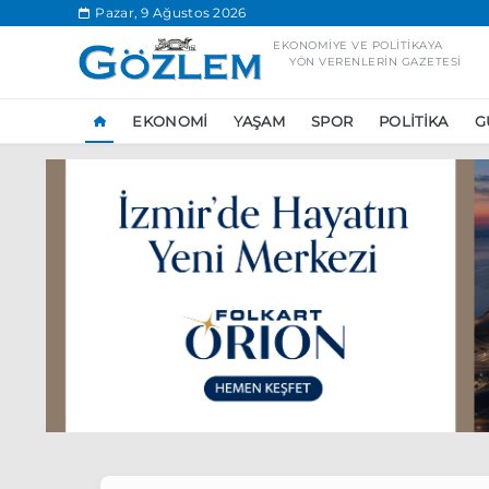
.
Pazar, 9 Ağustos 2026
EKONOMIYE VE POLITIKAYA
YÖN VERENLERIN GAZETESI
EKONOMI
YAŞAM
SPOR
POLITIKA
G
Popüler Aramal
Ekonomi
Ank
Ünlü çift bir etk