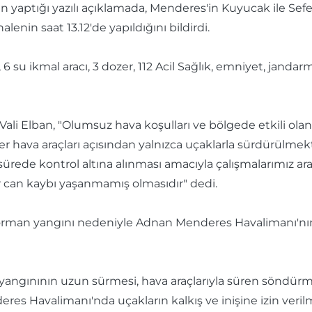
in yaptığı yazılı açıklamada, Menderes'in Kuyucak ile Sefer
enin saat 13.12'de yapıldığını bildirdi.
6 su ikmal aracı, 3 dozer, 112 Acil Sağlık, emniyet, janda
Vali Elban, "Olumsuz hava koşulları ve bölgede etkili olan
ler hava araçları açısından yalnızca uçaklarla sürdürülme
sürede kontrol altına alınması amacıyla çalışmalarımız ar
r can kaybı yaşanmamış olmasıdır" dedi.
orman yangını nedeniyle Adnan Menderes Havalimanı'nın u
yangınının uzun sürmesi, hava araçlarıyla süren söndürme 
res Havalimanı'nda uçakların kalkış ve inişine izin verilm