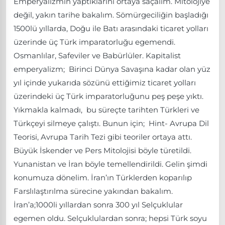
Emperyalizmin yaptıklarını ortaya saçalım. Mitolojiye
değil, yakın tarihe bakalım. Sömürgeciliğin başladığı
1500lü yıllarda, Doğu ile Batı arasındaki ticaret yolları
üzerinde üç Türk imparatorluğu egemendi.
Osmanlılar, Safeviler ve Babürlüler. Kapitalist
emperyalizm; Birinci Dünya Savaşına kadar olan yüz
yıl içinde yukarıda sözünü ettiğimiz ticaret yolları
üzerindeki üç Türk imparatorluğunu peş peşe yıktı.
Yıkmakla kalmadı, bu süreçte tarihten Türkleri ve
Türkçeyi silmeye çalıştı. Bunun için; Hint- Avrupa Dil
Teorisi, Avrupa Tarih Tezi gibi teoriler ortaya attı.
Büyük İskender ve Pers Mitolojisi böyle türetildi.
Yunanistan ve İran böyle temellendirildi. Gelin şimdi
konumuza dönelim. İran’ın Türklerden koparılıp
Farslılaştırılma sürecine yakından bakalım.
İran’a;1000li yıllardan sonra 300 yıl Selçuklular
egemen oldu. Selçuklulardan sonra; hepsi Türk soyu