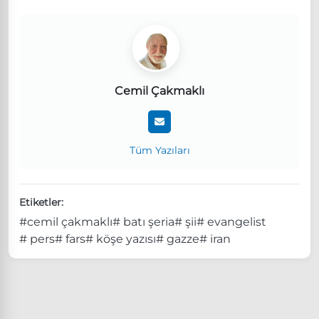
Cemil Çakmaklı
Tüm Yazıları
Etiketler:
#cemil çakmaklı
# batı şeria
# şii
# evangelist
# pers
# fars
# köşe yazısı
# gazze
# iran