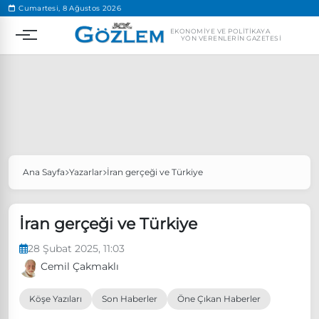
.
Cumartesi, 8 Ağustos 2026
EKONOMIYE VE POLITIKAYA
YÖN VERENLERIN GAZETESI
Ana Sayfa
Yazarlar
İran gerçeği ve Türkiye
Popüler Aramalar
Ekonomi
Ankara’da eylem yasağı uzatıldı
İran gerçeği ve Türkiye
Özgür Özel, Ekrem İmamoğlu’nu ziyaret edecek
28 Şubat 2025, 11:03
Ünlü çift bir etkinliğe daha katılmama kararı aldı
Cemil Çakmaklı
Boykot
Köşe Yazıları
Son Haberler
Öne Çıkan Haberler