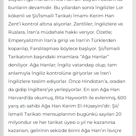
bunların devamıdır. Bu yıllardan sonra İngilizler Lor
kökenli ve Şii/İsmaili Tarikatı İmamı Kerim Han
Zent’i kontrol altına alıyorlar. Zentliler; İngilizlere ve
Ruslara, İran’a müdahale hakkı veriyor. Özetle;
Emperyalizmin İran’a girişi ve İran’ın Türklerden
koparılıp, Farslılaşması böylece başlıyor. Şii/İsmaili
Tarikatının başındaki imamlara ‘’Ağa Hanlar’’
deniliyor. Ağa Hanlar; İngiliz vatandaşı olup, tam
anlamıyla İngiliz kontrolüne giriyorlar ve İran’ı
İngilizlere teslim ediyorlar. Önce Hindistan’a, oradan
da gidip İngiltere’ye yerleşiyorlar. En son Ağa Han
Harvard’da okumuş, Rita Hayworth ile evlenmiş, 600
yarış atı sahibi Ağa Han Kerim El-Hüseyini’dir. Şii/
İsmaili Tarikatı mensuplarının bugünkü sayıları 20
milyondur ve her tarikat üyesi o yıl ne kazanırsa
kazansın, gelirinin sekizde birini Ağa Han’ın İsviçre