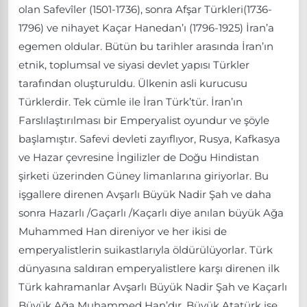
olan Safevîler (1501-1736), sonra Afşar Türkleri(1736-
1796) ve nihayet Kaçar Hanedan’ı (1796-1925) İran’a
egemen oldular. Bütün bu tarihler arasında İran’ın
etnik, toplumsal ve siyasi devlet yapısı Türkler
tarafından oluşturuldu. Ülkenin asli kurucusu
Türklerdir. Tek cümle ile İran Türk’tür. İran’ın
Farslılaştırılması bir Emperyalist oyundur ve şöyle
başlamıştır. Safevi devleti zayıflıyor, Rusya, Kafkasya
ve Hazar çevresine İngilizler de Doğu Hindistan
şirketi üzerinden Güney limanlarına giriyorlar. Bu
işgallere direnen Avşarlı Büyük Nadir Şah ve daha
sonra Hazarlı /Gaçarlı /Kaçarlı diye anılan büyük Ağa
Muhammed Han direniyor ve her ikisi de
emperyalistlerin suikastlarıyla öldürülüyorlar. Türk
dünyasına saldıran emperyalistlere karşı direnen ilk
Türk kahramanlar Avşarlı Büyük Nadir Şah ve Kaçarlı
Büyük Ağa Muhammed Han’dır. Büyük Atatürk ise