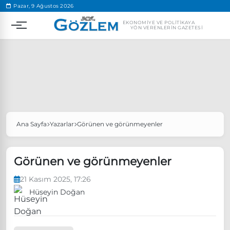
.
Pazar, 9 Ağustos 2026
EKONOMIYE VE POLITIKAYA
YÖN VERENLERIN GAZETESI
Ana Sayfa
Yazarlar
Görünen ve görünmeyenler
Popüler Aramalar
Ekonomi
Ankara’da eylem yasağı uzatıldı
Görünen ve görünmeyenler
Özgür Özel, Ekrem İmamoğlu’nu ziyaret edecek
21 Kasım 2025, 17:26
Ünlü çift bir etkinliğe daha katılmama kararı aldı
Hüseyin Doğan
Boykot