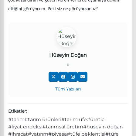
çok kazandıran ve güven veren yerlerde uyumaya devam
ettiğini görüyorum. Peki siz ne görüyorsunuz?
Hüseyin Doğan
#
Tüm Yazıları
Etiketler:
#tarım
#tarım ürünleri
#tarım üfe
#üretici
#fiyat endeksi
#tarımsal üretim
#hüseyin doğan
#ihracat
#yatırım
#piyasa
#tüfe beklentisi
#tüfe