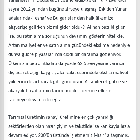
Yunanistan’ın Dedeağaç ilçesine gidip-gelen Türk ziyaretçi
sayısı 2012 yılından bugüne zirveye ulaşmış. Eskiden Yunan
adalarındaki esnaf ve Bulgaristan’dan halk ülkemize
alışverişe gelirken biz mi gider olduk? Alınan bazı bilgiler
ise, bu satın alma zorluğunun devamını gösterir nitelikte.
Artan maliyetler ve satın alma gücündeki eksilme nedeniyle
dünya gübre piyasalarında ciddi bir daralma gözleniyor.
Ülkemizin petrol ithalatı da yüzde 62,5 seviyesine varınca,
dış ticaret açığı kaygısı, akaryakıt üzerindeki ekstra maliyet
yüklerini de artıracak gibi görünüyor. Artabilecek gübre ve
akaryakıt fiyatlarının tarım ürünleri üzerine etkisini
izlemeye devam edeceğiz.
Tarımsal üretimin sanayi üretimine en çok yansıdığı
sektörlerden olan hazır giyim ve tekstilde ise kan kaybı hızla
devam ediyor. 200’ün üstünde işletmemiz Mısır’ a taşınmış.