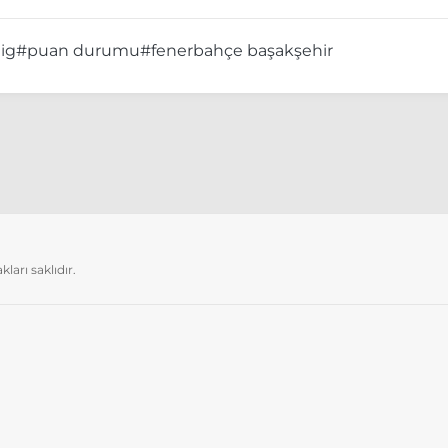
ig
#puan durumu
#fenerbahçe başakşehir
arı saklıdır.