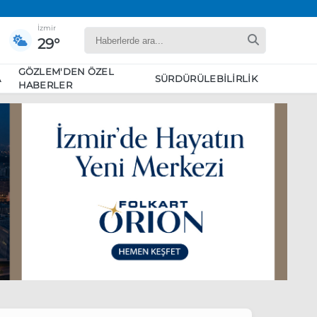
İzmir
29°
GÖZLEM'DEN ÖZEL
A
SÜRDÜRÜLEBILIRLIK
HABERLER
yaret edecek