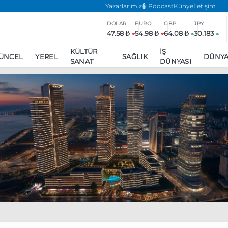
Yazarlarımız
Podcast
Künye
İletişim
DOLAR
EURO
GBP
JPY
47.58 ₺
54.98 ₺
64.08 ₺
30.183
KÜLTÜR
İŞ
ÜNCEL
YEREL
SAĞLIK
DÜNY
SANAT
DÜNYASI
ar
ara’da eylem yasağı uzatıldı
Özgür Özel, Ekrem İmamoğlu’nu zi
inliğe daha katılmama kararı aldı
Boykot