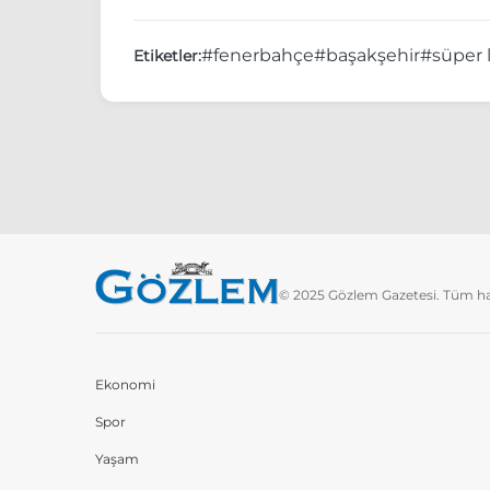
#fenerbahçe
#başakşehir
#süper l
Etiketler:
© 2025 Gözlem Gazetesi. Tüm hakl
Ekonomi
Spor
Yaşam