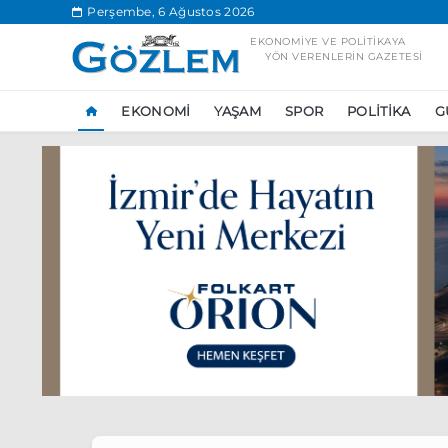
.
Perşembe, 6 Ağustos 2026
EKONOMIYE VE POLITIKAYA
YÖN VERENLERIN GAZETESI
EKONOMI
YAŞAM
SPOR
POLITIKA
G
Popüler Aramal
Ekonomi
Ank
Ünlü çift bir etk