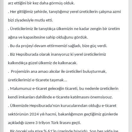
arz ettiğini bir kez daha görmüş olduk.
. Her gittiğimiz şehirde, tanıştığımız yerel üreticilerin çalışma azmi
bizi ziyadesiyle mutlu etti.
. Üreticilerimiz ile tanıştıkça ülkemizin ne kadar zengin bir üretim
ağına ve kapasitesine sahip olduğunu gördük.
. Bu da projeyi devam ettirmemizi sağladı, bize güç verdi.
. Biz Hepsiburada olarak inanıyoruz ki yerel üreticilerimiz
kalkındıkça güzel ülkemiz de kalkınacak.
. Projemizin ana amacı alıcılar ile üreticileri buluşturmak,
üreticilerimizi e-ticarete taşımak...
. Malumunuz e-ticaret geleceğin ticareti, bu nedenle üreticilerin
kendi imkanları dahilinde e-ticarete katılmasını önemsiyouz.
. Ülkemizde Hepsiburada'nün kurucularından olduğu e-ticaret
sektörünün 2024 yılı hacmi, bakanlığımızın geçtiğimiz günlerde
açıkladığı üzere 3 trilyon Türk lirasını geçti.
. Bir önceki yıla göre % 61'in üzerinde büyüdü. Son beş yılda ise