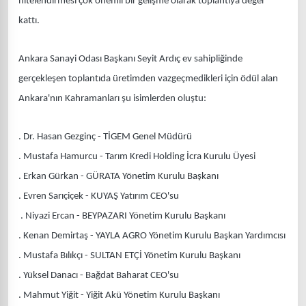
nitelendirmesi çok önemli bir gelişme olarak toplantıya değer
kattı.
Ankara Sanayi Odası Başkanı Seyit Ardıç ev sahipliğinde
gerçekleşen toplantıda üretimden vazgeçmedikleri için ödül alan
Ankara'nın Kahramanları şu isimlerden oluştu:
. Dr. Hasan Gezginç - TİGEM Genel Müdürü
. Mustafa Hamurcu - Tarım Kredi Holding İcra Kurulu Üyesi
. Erkan Gürkan - GÜRATA Yönetim Kurulu Başkanı
. Evren Sarıçiçek - KUYAŞ Yatırım CEO'su
. Niyazi Ercan - BEYPAZARI Yönetim Kurulu Başkanı
. Kenan Demirtaş - YAYLA AGRO Yönetim Kurulu Başkan Yardımcısı
. Mustafa Bılıkçı - SULTAN ETÇİ Yönetim Kurulu Başkanı
. Yüksel Danacı - Bağdat Baharat CEO'su
. Mahmut Yiğit - Yiğit Akü Yönetim Kurulu Başkanı