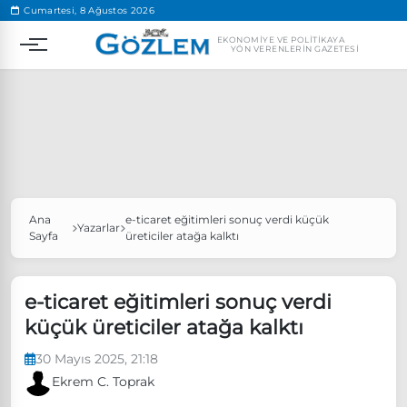
.
Cumartesi, 8 Ağustos 2026
EKONOMIYE VE POLITIKAYA
YÖN VERENLERIN GAZETESI
Ana
e-ticaret eğitimleri sonuç verdi küçük
Popüler Aramalar
Yazarlar
Sayfa
üreticiler atağa kalktı
Ekonomi
Ankara’da eylem yasağı uzatıldı
Özgür Özel, Ekrem İmamoğlu’nu ziyaret edecek
e-ticaret eğitimleri sonuç verdi
küçük üreticiler atağa kalktı
Ünlü çift bir etkinliğe daha katılmama kararı aldı
Boykot
30 Mayıs 2025, 21:18
Ekrem C. Toprak