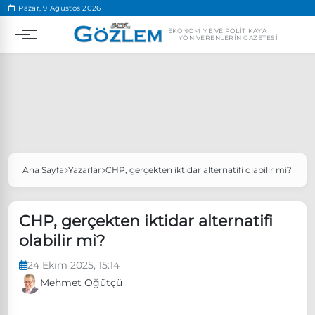
.
Pazar, 9 Ağustos 2026
EKONOMIYE VE POLITIKAYA
YÖN VERENLERIN GAZETESI
Ana Sayfa
Yazarlar
CHP, gerçekten iktidar alternatifi olabilir mi?
Popüler Aramalar
Ekonomi
Ankara’da eylem yasağı uzatıldı
CHP, gerçekten iktidar alternatifi
Özgür Özel, Ekrem İmamoğlu’nu ziyaret edecek
olabilir mi?
Ünlü çift bir etkinliğe daha katılmama kararı aldı
24 Ekim 2025, 15:14
Boykot
Mehmet Öğütçü