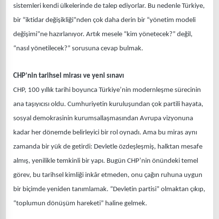
sistemleri kendi ülkelerinde de talep ediyorlar. Bu nedenle Türkiye,
bir “iktidar değişikliği”nden çok daha derin bir “yönetim modeli
değişimi”ne hazırlanıyor. Artık mesele “kim yönetecek?” değil,
“nasıl yönetilecek?” sorusuna cevap bulmak.
CHP’nin tarihsel mirası ve yeni sınavı
CHP, 100 yıllık tarihi boyunca Türkiye’nin modernleşme sürecinin
ana taşıyıcısı oldu. Cumhuriyetin kuruluşundan çok partili hayata,
sosyal demokrasinin kurumsallaşmasından Avrupa vizyonuna
kadar her dönemde belirleyici bir rol oynadı. Ama bu miras aynı
zamanda bir yük de getirdi: Devletle özdeşleşmiş, halktan mesafe
almış, yenilikle temkinli bir yapı. Bugün CHP’nin önündeki temel
görev, bu tarihsel kimliği inkâr etmeden, onu çağın ruhuna uygun
bir biçimde yeniden tanımlamak. “Devletin partisi” olmaktan çıkıp,
“toplumun dönüşüm hareketi” haline gelmek.