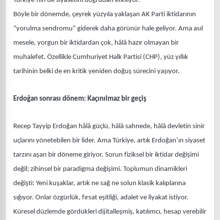
Türkiye’nin de siyasetini doğrudan etkiliyor.
Böyle bir dönemde, çeyrek yüzyıla yaklaşan AK Parti iktidarının
“yorulma sendromu” giderek daha görünür hale geliyor. Ama asıl
mesele, yorgun bir iktidardan çok, hâlâ hazır olmayan bir
muhalefet. Özellikle Cumhuriyet Halk Partisi (CHP), yüz yıllık
tarihinin belki de en kritik yeniden doğuş sürecini yaşıyor.
Erdoğan sonrası dönem: Kaçınılmaz bir geçiş
Recep Tayyip Erdoğan hâlâ güçlü, hâlâ sahnede, hâlâ devletin sinir
uçlarını yönetebilen bir lider. Ama Türkiye, artık Erdoğan’ın siyaset
tarzını aşan bir döneme giriyor. Sorun fiziksel bir iktidar değişimi
değil; zihinsel bir paradigma değişimi. Toplumun dinamikleri
değişti: Yeni kuşaklar, artık ne sağ ne solun klasik kalıplarına
sığıyor. Onlar özgürlük, fırsat eşitliği, adalet ve liyakat istiyor.
Küresel düzlemde gördükleri dijitalleşmiş, katılımcı, hesap verebilir