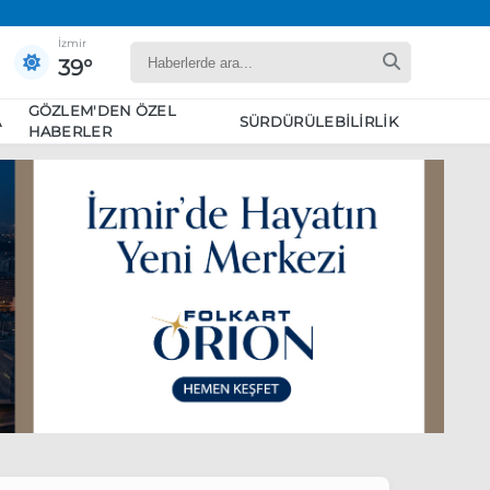
İzmir
39°
GÖZLEM'DEN ÖZEL
A
SÜRDÜRÜLEBILIRLIK
HABERLER
yaret edecek