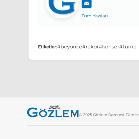
Tüm Yazıları
#beyonce
#rekor
#konser
#turne
Etiketler:
© 2025 Gözlem Gazetesi. Tüm hakl