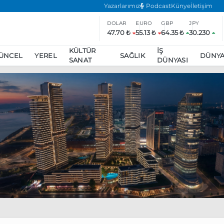
Yazarlarımız
Podcast
Künye
İletişim
DOLAR
EURO
GBP
JPY
47.70 ₺
55.13 ₺
64.35 ₺
30.230
KÜLTÜR
İŞ
ÜNCEL
YEREL
SAĞLIK
DÜNY
SANAT
DÜNYASI
ar
ara’da eylem yasağı uzatıldı
Özgür Özel, Ekrem İmamoğlu’nu zi
inliğe daha katılmama kararı aldı
Boykot