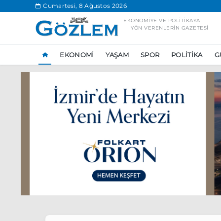
.
Cumartesi, 8 Ağustos 2026
EKONOMIYE VE POLITIKAYA
YÖN VERENLERIN GAZETESI
EKONOMI
YAŞAM
SPOR
POLITIKA
G
Popüler Aramal
Ekonomi
Ank
Ünlü çift bir etk