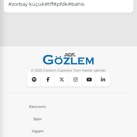
#zorbay küçük
#tff
#pfdk
#bahis
© 2025 Gözlem Gazetesi. Tüm hakları saklıdır.
Ekonomi
Spor
Yaşam