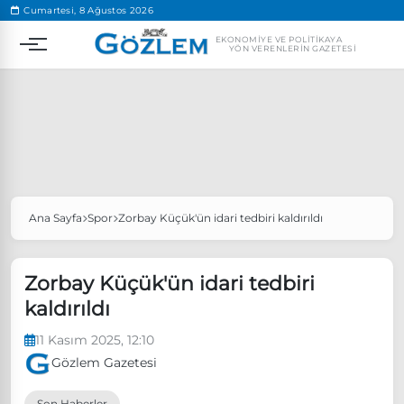
.
Cumartesi, 8 Ağustos 2026
EKONOMIYE VE POLITIKAYA
YÖN VERENLERIN GAZETESI
Ana Sayfa
Spor
Zorbay Küçük'ün idari tedbiri kaldırıldı
Popüler Aramalar
Ekonomi
Ankara’da eylem yasağı uzatıldı
Zorbay Küçük'ün idari tedbiri
Özgür Özel, Ekrem İmamoğlu’nu ziyaret edecek
kaldırıldı
Ünlü çift bir etkinliğe daha katılmama kararı aldı
11 Kasım 2025, 12:10
Boykot
Gözlem Gazetesi
Son Haberler