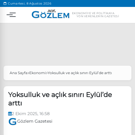
.
Cumartesi, 8 Ağustos 2026
EKONOMIYE VE POLITIKAYA
YÖN VERENLERIN GAZETESI
Ana Sayfa
Ekonomi
Yoksulluk ve açlık sınırı Eylül’de arttı
Popüler Aramalar
Ekonomi
Ankara’da eylem yasağı uzatıldı
Yoksulluk ve açlık sınırı Eylül’de
Özgür Özel, Ekrem İmamoğlu’nu ziyaret edecek
arttı
Ünlü çift bir etkinliğe daha katılmama kararı aldı
2 Ekim 2025, 16:58
Boykot
Gözlem Gazetesi