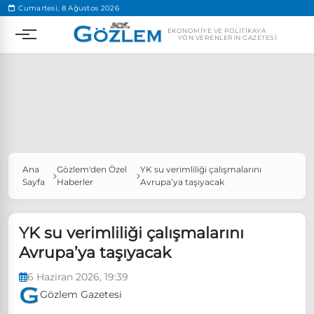
.
Cumartesi, 8 Ağustos 2026
EKONOMIYE VE POLITIKAYA
YÖN VERENLERIN GAZETESI
Ana
Gözlem'den Özel
YK su verimliliği çalışmalarını
Popüler Aramalar
Sayfa
Haberler
Avrupa’ya taşıyacak
Ekonomi
Ankara’da eylem yasağı uzatıldı
Özgür Özel, Ekrem İmamoğlu’nu ziyaret edecek
YK su verimliliği çalışmalarını
Avrupa’ya taşıyacak
Ünlü çift bir etkinliğe daha katılmama kararı aldı
Boykot
6 Haziran 2026, 19:39
Gözlem Gazetesi