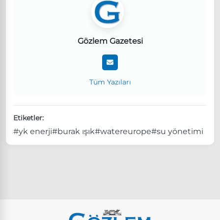
Gözlem Gazetesi
Tüm Yazıları
Etiketler:
#yk enerji
#burak ışık
#watereurope
#su yönetimi