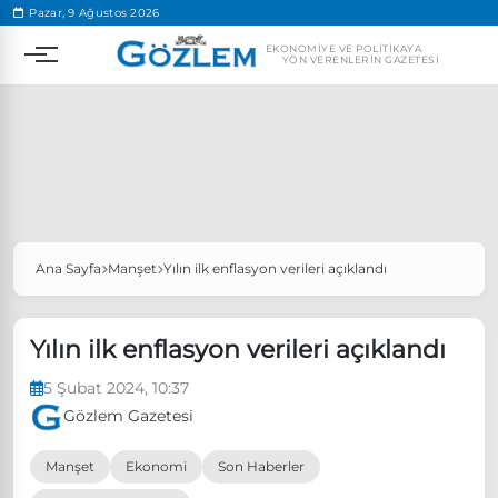
.
Pazar, 9 Ağustos 2026
EKONOMIYE VE POLITIKAYA
YÖN VERENLERIN GAZETESI
Ana Sayfa
Manşet
Yılın ilk enflasyon verileri açıklandı
Popüler Aramalar
Ekonomi
Ankara’da eylem yasağı uzatıldı
Yılın ilk enflasyon verileri açıklandı
Özgür Özel, Ekrem İmamoğlu’nu ziyaret edecek
5 Şubat 2024, 10:37
Ünlü çift bir etkinliğe daha katılmama kararı aldı
Gözlem Gazetesi
Boykot
Manşet
Ekonomi
Son Haberler