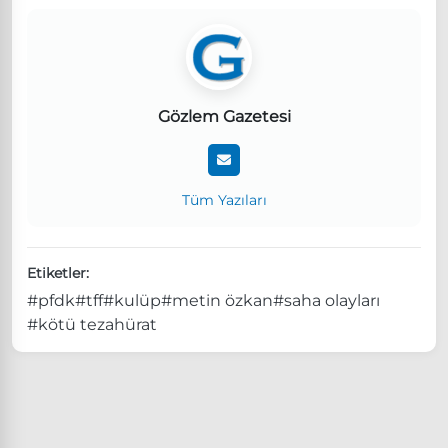
Gözlem Gazetesi
Tüm Yazıları
Etiketler:
#pfdk
#tff
#kulüp
#metin özkan
#saha olayları
#kötü tezahürat