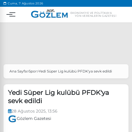
.
Cuma, 7 Ağustos 2026
EKONOMIYE VE POLITIKAYA
YÖN VERENLERIN GAZETESI
Ana Sayfa
Spor
Yedi Süper Lig kulübü PFDK'ya sevk edildi
Popüler Aramalar
Ekonomi
Ankara’da eylem yasağı uzatıldı
Yedi Süper Lig kulübü PFDK'ya
Özgür Özel, Ekrem İmamoğlu’nu ziyaret edecek
sevk edildi
Ünlü çift bir etkinliğe daha katılmama kararı aldı
28 Ağustos 2025, 13:56
Boykot
Gözlem Gazetesi