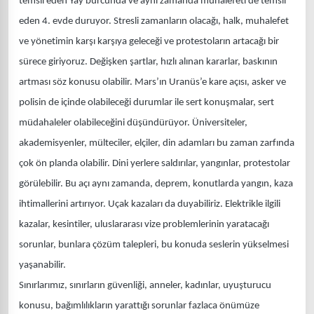
temsil eden Yay burcunda ve aynı zamanda muhalefeti de temsil
eden 4. evde duruyor. Stresli zamanların olacağı, halk, muhalefet
ve yönetimin karşı karşıya geleceği ve protestoların artacağı bir
sürece giriyoruz. Değişken şartlar, hızlı alınan kararlar, baskının
artması söz konusu olabilir. Mars’ın Uranüs’e kare açısı, asker ve
polisin de içinde olabileceği durumlar ile sert konuşmalar, sert
müdahaleler olabileceğini düşündürüyor. Üniversiteler,
akademisyenler, mülteciler, elçiler, din adamları bu zaman zarfında
çok ön planda olabilir. Dini yerlere saldırılar, yangınlar, protestolar
görülebilir. Bu açı aynı zamanda, deprem, konutlarda yangın, kaza
ihtimallerini artırıyor. Uçak kazaları da duyabiliriz. Elektrikle ilgili
kazalar, kesintiler, uluslararası vize problemlerinin yaratacağı
sorunlar, bunlara çözüm talepleri, bu konuda seslerin yükselmesi
yaşanabilir.
Sınırlarımız, sınırların güvenliği, anneler, kadınlar, uyuşturucu
konusu, bağımlılıkların yarattığı sorunlar fazlaca önümüze