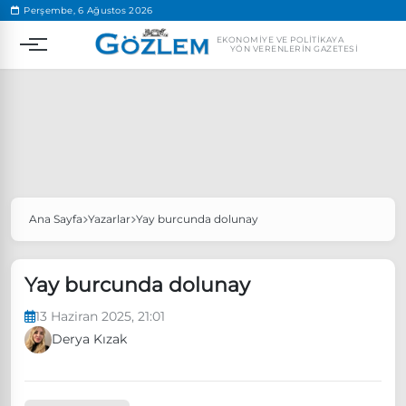
.
Perşembe, 6 Ağustos 2026
EKONOMIYE VE POLITIKAYA
YÖN VERENLERIN GAZETESI
Ana Sayfa
Yazarlar
Yay burcunda dolunay
Popüler Aramalar
Ekonomi
Ankara’da eylem yasağı uzatıldı
Yay burcunda dolunay
Özgür Özel, Ekrem İmamoğlu’nu ziyaret edecek
13 Haziran 2025, 21:01
Ünlü çift bir etkinliğe daha katılmama kararı aldı
Derya Kızak
Boykot