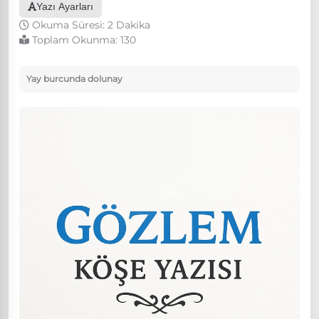
Yazı Ayarları
Okuma Süresi: 2 Dakika
Toplam Okunma:
130
Yay burcunda dolunay