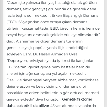
“Geçmişte yalnızca ileri yaş hastalığı olarak görülen
demans, artık genç yaş grubunda da giderek daha
fazla teşhis edilmektedir. Erken Başlangıçlı Demans
(EBD), 65 yaşından önce ortaya çıkan demans
türlerini kapsamaktadır. EBD, bireyin hem iş hem de
sosyal hayatını dramatik şekilde etkileyebilmektedir”
dedi. Alzheimer ve diğer demans türlerinin
genellikle yaşlı popülasyonla ilişkilendirildiğini
söyleyen Uzm. Dr. Hasan Armağan Uysal,
“Depresyon, anksiyete ya da iş stresi ile karıştırılan
EBD’de tanı geciktiğinde hem hastalar hem de
aileleri için ağır sonuçlara yol açabilmektedir.
Özellikle davranışsal varyant Alzheimer, kortikobazal
dejenerasyon ve Lewy cisimcikli demans gibi
hastalıkların erken belirtilerinin göz ardı edilmemesi
gerekmektedir” diye konuştu.
Genetik faktörler
daha çok etkili olabiliyor
45 yaş altındaki vakalarda