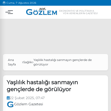
.
Cuma, 7 Ağustos 2026
EKONOMIYE VE POLITIKAYA
YÖN VERENLERIN GAZETESI
Ana
Yaşlılık hastalığı sanmayın gençlerde de
Popüler Aramalar
Sağlık
Sayfa
görülüyor
Ekonomi
Ankara’da eylem yasağı uzatıldı
Özgür Özel, Ekrem İmamoğlu’nu ziyaret edecek
Yaşlılık hastalığı sanmayın
gençlerde de görülüyor
Ünlü çift bir etkinliğe daha katılmama kararı aldı
Boykot
22 Şubat 2025, 07:47
Gözlem Gazetesi