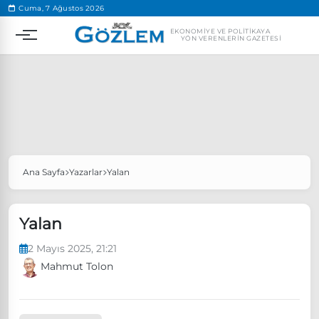
.
Cuma, 7 Ağustos 2026
EKONOMIYE VE POLITIKAYA
YÖN VERENLERIN GAZETESI
Ana Sayfa
Yazarlar
Yalan
Popüler Aramalar
Ekonomi
Ankara’da eylem yasağı uzatıldı
Yalan
Özgür Özel, Ekrem İmamoğlu’nu ziyaret edecek
2 Mayıs 2025, 21:21
Ünlü çift bir etkinliğe daha katılmama kararı aldı
Mahmut Tolon
Boykot