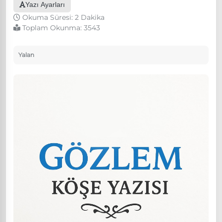
Yazı Ayarları
Okuma Süresi: 2 Dakika
Toplam Okunma:
3543
Yalan