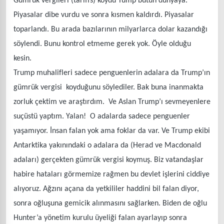
Gümrük vergileri (tariffs) koydu Tump bütün dünyaya.
Piyasalar dibe vurdu ve sonra kısmen kaldırdı. Piyasalar
toparlandı. Bu arada bazılarının milyarlarca dolar kazandığı
söylendi. Bunu kontrol etmeme gerek yok. Öyle olduğu
kesin.
Trump muhalifleri sadece penguenlerin adalara da Trump’ın
gümrük vergisi koyduğunu söylediler. Bak buna inanmakta
zorluk çektim ve araştırdım. Ve Aslan Trump’ı sevmeyenlere
suçüstü yaptım. Yalan! O adalarda sadece penguenler
yaşamıyor. İnsan falan yok ama foklar da var. Ve Trump ekibi
Antarktika yakınındaki o adalara da (Herad ve Macdonald
adaları) gerçekten gümrük vergisi koymuş. Biz vatandaşlar
habire hataları görmemize rağmen bu devlet işlerini ciddiye
alıyoruz. Ağzını açana da yetkililer haddini bil falan diyor,
sonra oğluşuna gemicik alınmasını sağlarken. Biden de oğlu
Hunter’a yönetim kurulu üyeliği falan ayarlayıp sonra