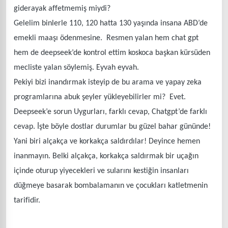
giderayak affetmemiş miydi?
Gelelim binlerle 110, 120 hatta 130 yaşında insana ABD’de
emekli maaşı ödenmesine. Resmen yalan hem chat gpt
hem de deepseek’de kontrol ettim koskoca başkan kürsüden
mecliste yalan söylemiş. Eyvah eyvah.
Pekiyi bizi inandırmak isteyip de bu arama ve yapay zeka
programlarına abuk şeyler yükleyebilirler mi? Evet.
Deepseek’e sorun Uygurları, farklı cevap, Chatgpt’de farklı
cevap. İşte böyle dostlar durumlar bu güzel bahar gününde!
Yani biri alçakça ve korkakça saldırdılar! Deyince hemen
inanmayın. Belki alçakça, korkakça saldırmak bir uçağın
içinde oturup yiyecekleri ve sularını kestiğin insanları
düğmeye basarak bombalamanın ve çocukları katletmenin
tarifidir.