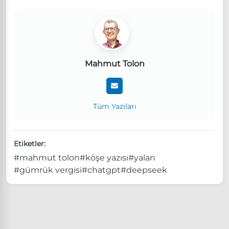
Mahmut Tolon
Tüm Yazıları
Etiketler:
#mahmut tolon
#köşe yazısı
#yalan
#gümrük vergisi
#chatgpt
#deepseek