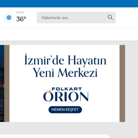
İzmir
36°
yaret edecek