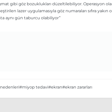
t gibi göz bozuklukları düzeltilebiliyor. Operasyon olan k
eştirilen lazer uygulamasıyla göz numaraları sıfıra yakın o
ta aynı gün taburcu olabiliyor”
nedenleri
#miyop tedavi
#ekran
#ekran zararları