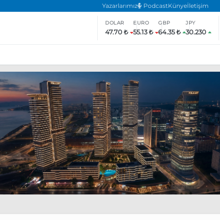
Yazarlarımız
Podcast
Künye
İletişim
DOLAR
EURO
GBP
JPY
47.70 ₺
55.13 ₺
64.35 ₺
30.230
ar
ara’da eylem yasağı uzatıldı
Özgür Özel, Ekrem İmamoğlu’nu zi
inliğe daha katılmama kararı aldı
Boykot