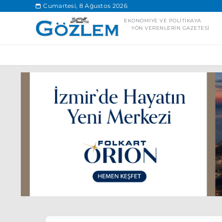
.
Cumartesi, 8 Ağustos 2026
EKONOMIYE VE POLITIKAYA
YÖN VERENLERIN GAZETESI
Popüler Aramal
Ekonomi
Ank
Ünlü çift bir etk