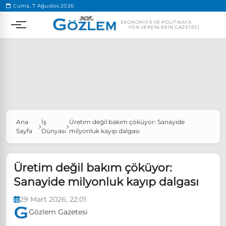
.
Cuma, 7 Ağustos 2026
EKONOMIYE VE POLITIKAYA
YÖN VERENLERIN GAZETESI
Ana
İş
Üretim değil bakım çöküyor: Sanayide
Popüler Aramalar
Sayfa
Dünyası
milyonluk kayıp dalgası
Ekonomi
Ankara’da eylem yasağı uzatıldı
Özgür Özel, Ekrem İmamoğlu’nu ziyaret edecek
Üretim değil bakım çöküyor:
Sanayide milyonluk kayıp dalgası
Ünlü çift bir etkinliğe daha katılmama kararı aldı
Boykot
29 Mart 2026, 22:01
Gözlem Gazetesi