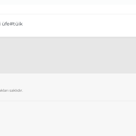
i üfe
#tüik
arı saklıdır.