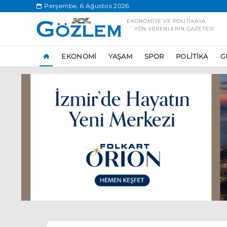
.
Perşembe, 6 Ağustos 2026
EKONOMIYE VE POLITIKAYA
YÖN VERENLERIN GAZETESI
EKONOMI
YAŞAM
SPOR
POLITIKA
G
Popüler Aramal
Ekonomi
Ank
Ünlü çift bir etk