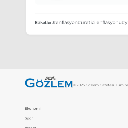
#enflasyon
#üretici enflasyonu
#y
Etiketler:
© 2025 Gözlem Gazetesi. Tüm hakl
Ekonomi
Spor
Yaşam