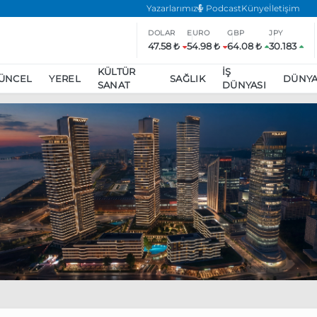
Yazarlarımız
Podcast
Künye
İletişim
DOLAR
EURO
GBP
JPY
47.58 ₺
54.98 ₺
64.08 ₺
30.183
KÜLTÜR
İŞ
ÜNCEL
YEREL
SAĞLIK
DÜNY
SANAT
DÜNYASI
ar
ara’da eylem yasağı uzatıldı
Özgür Özel, Ekrem İmamoğlu’nu zi
inliğe daha katılmama kararı aldı
Boykot