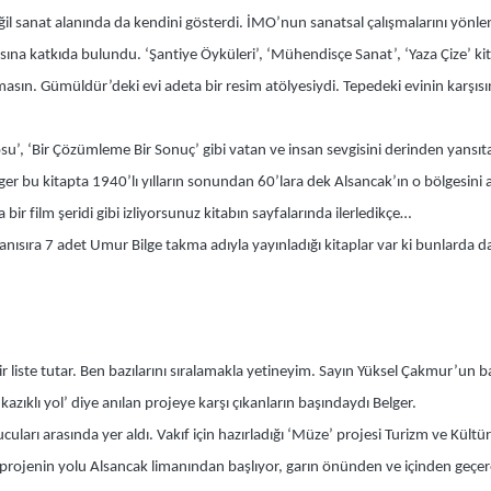
ğil sanat alanında da kendini gösterdi. İMO’nun sanatsal çalışmalarını yön
sına katkıda bulundu. ‘Şantiye Öyküleri’, ‘Mühendisçe Sanat’, ‘Yaza Çize’ kita
asın. Gümüldür’deki evi adeta bir resim atölyesiydi. Tepedeki evinin karşı
’, ‘Bir Çözümleme Bir Sonuç’ gibi vatan ve insan sevgisini derinden yansıta
er bu kitapta 1940’lı yılların sonundan 60’lara dek Alsancak’ın o bölgesini 
r film şeridi gibi izliyorsunuz kitabın sayfalarında ilerledikçe…
nısıra 7 adet Umur Bilge takma adıyla yayınladığı kitaplar var ki bunlarda da
bir liste tutar. Ben bazılarını sıralamakla yetineyim. Sayın Yüksel Çakmur’un
zıklı yol’ diye anılan projeye karşı çıkanların başındaydı Belger.
cuları arasında yer aldı. Vakıf için hazırladığı ‘Müze’ projesi Turizm ve Kültü
ak projenin yolu Alsancak limanından başlıyor, garın önünden ve içinden geç