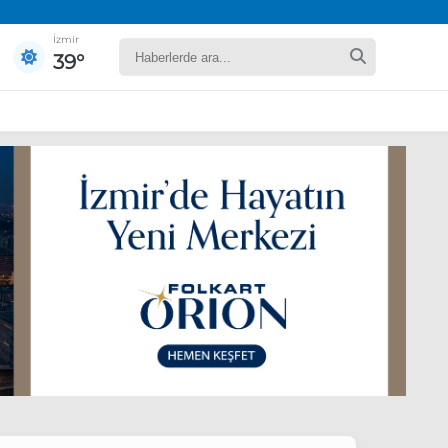
İzmir
39°
yaret edecek