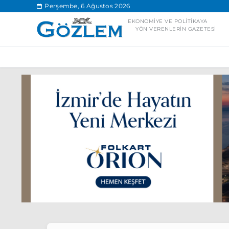
.
Perşembe, 6 Ağustos 2026
EKONOMIYE VE POLITIKAYA
YÖN VERENLERIN GAZETESI
Popüler Aramal
Ekonomi
Ank
Ünlü çift bir etk