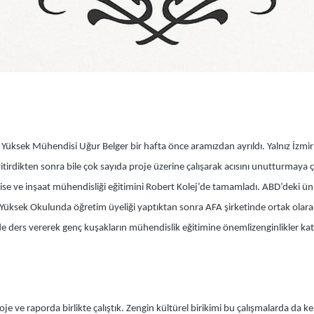
ksek Mühendisi Uğur Belger bir hafta önce aramızdan ayrıldı. Yalnız İzmir’e
e yitirdikten sonra bile çok sayıda proje üzerine çalışarak acısını unutturmaya ç
lise ve inşaat mühendisliği eğitimini Robert Kolej’de tamamladı. ABD’deki ü
k Yüksek Okulunda öğretim üyeliği yaptıktan sonra AFA şirketinde ortak olar
de ders vererek genç kuşakların mühendislik eğitimine önemlizenginlikler kattı
 ve raporda birlikte çalıştık. Zengin kültürel birikimi bu çalışmalarda da k