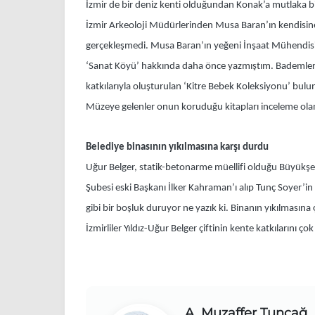
İzmir de bir deniz kenti olduğundan Konak’a mutlaka bi
İzmir Arkeoloji Müdürlerinden Musa Baran’ın kendisine 
gerçekleşmedi. Musa Baran’ın yeğeni İnşaat Mühendisi 
‘Sanat Köyü’ hakkında daha önce yazmıştım. Bademler 
katkılarıyla oluşturulan ‘Kitre Bebek Koleksiyonu’ bulun
Müzeye gelenler onun koruduğu kitapları inceleme ola
Belediye binasının yıkılmasına karşı durdu
Uğur Belger, statik-betonarme müellifi olduğu Büyükşehi
Şubesi eski Başkanı İlker Kahraman’ı alıp Tunç Soyer’in 
gibi bir boşluk duruyor ne yazık ki. Binanın yıkılmasına ç
İzmirliler Yıldız-Uğur Belger çiftinin kente katkılarını ç
A. Muzaffer Tunçağ