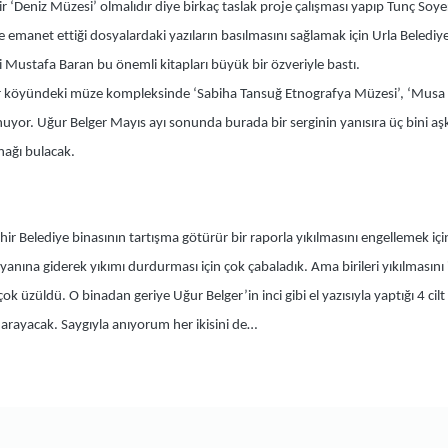
r ‘Deniz Müzesi’ olmalıdır diye birkaç taslak proje çalışması yapıp Tunç So
emanet ettiği dosyalardaki yazıların basılmasını sağlamak için Urla Belediye
Mustafa Baran bu önemli kitapları büyük bir özveriyle bastı.
köyündeki müze kompleksinde ‘Sabiha Tansuğ Etnografya Müzesi’, ‘Musa Ba
uyor. Uğur Belger Mayıs ayı sonunda burada bir serginin yanısıra üç bini aşkı
nağı bulacak.
r Belediye binasının tartışma götürür bir raporla yıkılmasını engellemek için
yanına giderek yıkımı durdurması için çok çabaladık. Ama birileri yıkılmasını
ok üzüldü. O binadan geriye Uğur Belger’in inci gibi el yazısıyla yaptığı 4 cilt
ok arayacak. Saygıyla anıyorum her ikisini de…