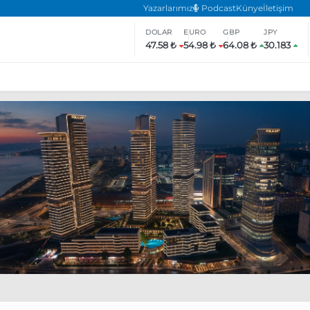
Yazarlarımız
Podcast
Künye
İletişim
DOLAR
EURO
GBP
JPY
47.58 ₺
54.98 ₺
64.08 ₺
30.183
ar
ara’da eylem yasağı uzatıldı
Özgür Özel, Ekrem İmamoğlu’nu zi
inliğe daha katılmama kararı aldı
Boykot