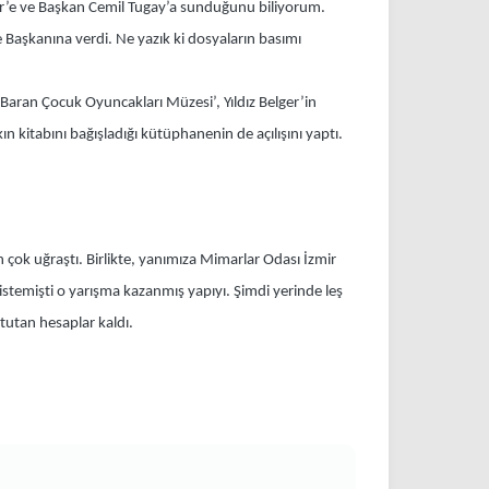
yer’e ve Başkan Cemil Tugay’a sunduğunu biliyorum.
 Başkanına verdi. Ne yazık ki dosyaların basımı
ran Çocuk Oyuncakları Müzesi’, Yıldız Belger’in
n kitabını bağışladığı kütüphanenin de açılışını yaptı.
 çok uğraştı. Birlikte, yanımıza Mimarlar Odası İzmir
 istemişti o yarışma kazanmış yapıyı. Şimdi yerinde leş
 tutan hesaplar kaldı.