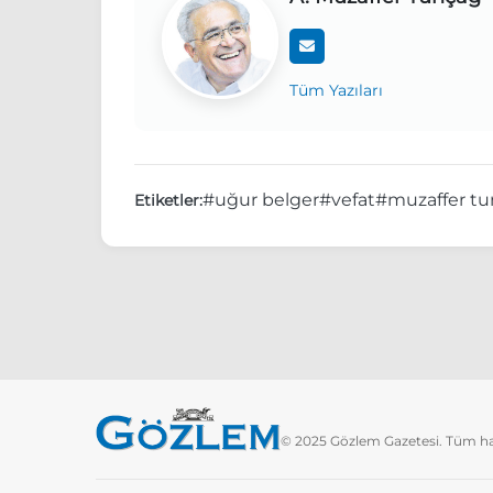
Tüm Yazıları
#uğur belger
#vefat
#muzaffer t
Etiketler:
© 2025 Gözlem Gazetesi. Tüm hakl