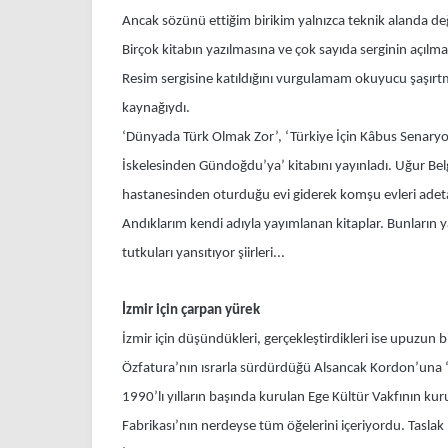
Ancak sözünü ettiğim birikim yalnızca teknik alanda de
Birçok kitabın yazılmasına ve çok sayıda serginin açılma
Resim sergisine katıldığını vurgulamam okuyucu şaşırtm
kaynağıydı.
‘Dünyada Türk Olmak Zor’, ‘Türkiye İçin Kâbus Senaryosu
İskelesinden Gündoğdu’ya’ kitabını yayınladı. Uğur Belg
hastanesinden oturduğu evi giderek komşu evleri adeta bi
Andıklarım kendi adıyla yayımlanan kitaplar. Bunların ya
tutkuları yansıtıyor şiirleri...
İzmir için çarpan yürek
İzmir için düşündükleri, gerçekleştirdikleri ise upuzun 
Özfatura’nın ısrarla sürdürdüğü Alsancak Kordon’una ‘ka
1990’lı yılların başında kurulan Ege Kültür Vakfının kuru
Fabrikası’nın nerdeyse tüm öğelerini içeriyordu. Tasl