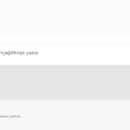
unçağ
#köşe yazısı
arı saklıdır.