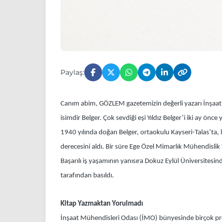
Paylaş:
Canım abim, GÖZLEM gazetemizin değerli yazarı İnşaat Yü
isimdir Belger. Çok sevdiği eşi Yıldız Belger’i iki ay önc
1940 yılında doğan Belger, ortaokulu Kayseri-Talas’ta, 
derecesini aldı. Bir süre Ege Özel Mimarlık Mühendisli
Başarılı iş yaşamının yanısıra Dokuz Eylül Üniversitesin
tarafından basıldı.
Kitap Yazmaktan Yorulmadı
İnşaat Mühendisleri Odası (İMO) bünyesinde birçok proje