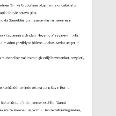
lendiren ‘Simge Grubu’nun oluşmasına öncülük etti.
pları böyle ortaya çıktı.
sındaki Gümüldür’ün masmavi kıyıları onun esin
n kitaplarının ardından ‘Heyemola’ yayınevi ‘İngiliz
adım adım gezdiriyor bizlere… Babası Sedat Belger’in
 mühendisçe yaklaşımın gizlediği heyecanları, sevgileri,
 başkanlığı döneminde ortaya atılıp Sayın Burhan
r Bakanlığı tarafından gerçekleştirilen ‘Sanat
erek müze alanına ulaşıyordu. Denize tutkunluğundan,