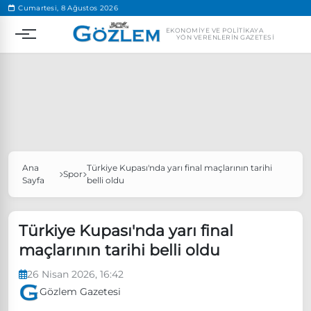
.
Cumartesi, 8 Ağustos 2026
EKONOMIYE VE POLITIKAYA
YÖN VERENLERIN GAZETESI
Ana
Türkiye Kupası'nda yarı final maçlarının tarihi
Popüler Aramalar
Spor
Sayfa
belli oldu
Ekonomi
Ankara’da eylem yasağı uzatıldı
Özgür Özel, Ekrem İmamoğlu’nu ziyaret edecek
Türkiye Kupası'nda yarı final
maçlarının tarihi belli oldu
Ünlü çift bir etkinliğe daha katılmama kararı aldı
Boykot
26 Nisan 2026, 16:42
Gözlem Gazetesi