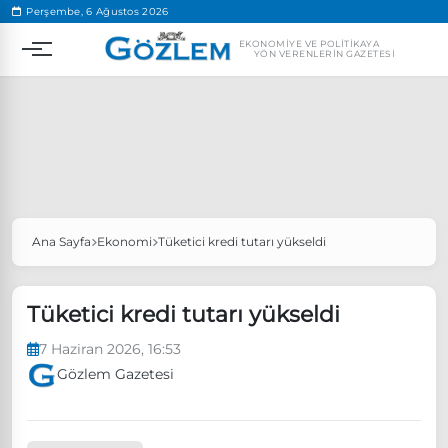
.
Perşembe, 6 Ağustos 2026
EKONOMIYE VE POLITIKAYA
YÖN VERENLERIN GAZETESI
Ana Sayfa
Ekonomi
Tüketici kredi tutarı yükseldi
Popüler Aramalar
Ekonomi
Ankara’da eylem yasağı uzatıldı
Tüketici kredi tutarı yükseldi
Özgür Özel, Ekrem İmamoğlu’nu ziyaret edecek
7 Haziran 2026, 16:53
Ünlü çift bir etkinliğe daha katılmama kararı aldı
Gözlem Gazetesi
Boykot