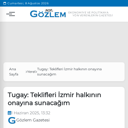
.
Cumartesi, 8 Ağustos 2026
EKONOMIYE VE POLITIKAYA
YÖN VERENLERIN GAZETESI
Ana
Tugay: Teklifleri İzmir halkının onayına
Popüler Aramalar
Yerel
Sayfa
sunacağım
Ekonomi
Ankara’da eylem yasağı uzatıldı
Özgür Özel, Ekrem İmamoğlu’nu ziyaret edecek
Tugay: Teklifleri İzmir halkının
onayına sunacağım
Ünlü çift bir etkinliğe daha katılmama kararı aldı
Boykot
1 Haziran 2025, 13:32
Gözlem Gazetesi