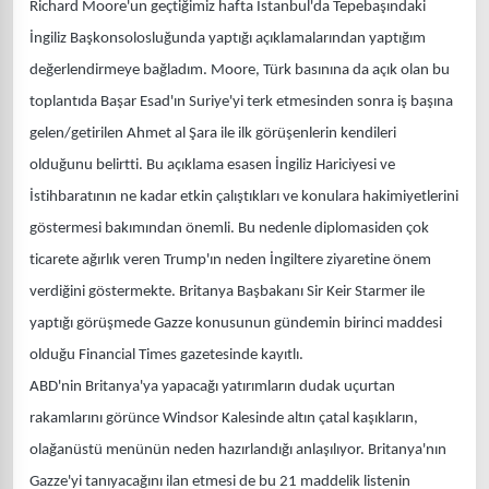
Richard Moore'un geçtiğimiz hafta İstanbul'da Tepebaşındaki
İngiliz Başkonsolosluğunda yaptığı açıklamalarından yaptığım
değerlendirmeye bağladım. Moore, Türk basınına da açık olan bu
toplantıda Başar Esad'ın Suriye'yi terk etmesinden sonra iş başına
gelen/getirilen Ahmet al Şara ile ilk görüşenlerin kendileri
olduğunu belirtti. Bu açıklama esasen İngiliz Hariciyesi ve
İstihbaratının ne kadar etkin çalıştıkları ve konulara hakimiyetlerini
göstermesi bakımından önemli. Bu nedenle diplomasiden çok
ticarete ağırlık veren Trump'ın neden İngiltere ziyaretine önem
verdiğini göstermekte. Britanya Başbakanı Sir Keir Starmer ile
yaptığı görüşmede Gazze konusunun gündemin birinci maddesi
olduğu Financial Times gazetesinde kayıtlı.
ABD'nin Britanya'ya yapacağı yatırımların dudak uçurtan
rakamlarını görünce Windsor Kalesinde altın çatal kaşıkların,
olağanüstü menünün neden hazırlandığı anlaşılıyor. Britanya'nın
Gazze'yi tanıyacağını ilan etmesi de bu 21 maddelik listenin