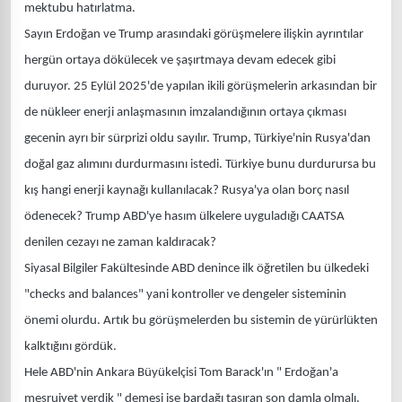
mektubu hatırlatma.
Sayın Erdoğan ve Trump arasındaki görüşmelere ilişkin ayrıntılar
hergün ortaya dökülecek ve şaşırtmaya devam edecek gibi
duruyor. 25 Eylül 2025'de yapılan ikili görüşmelerin arkasından bir
de nükleer enerji anlaşmasının imzalandığının ortaya çıkması
gecenin ayrı bir sürprizi oldu sayılır. Trump, Türkiye'nin Rusya'dan
doğal gaz alımını durdurmasını istedi. Türkiye bunu durdurursa bu
kış hangi enerji kaynağı kullanılacak? Rusya'ya olan borç nasıl
ödenecek? Trump ABD'ye hasım ülkelere uyguladığı CAATSA
denilen cezayı ne zaman kaldıracak?
Siyasal Bilgiler Fakültesinde ABD denince ilk öğretilen bu ülkedeki
"checks and balances" yani kontroller ve dengeler sisteminin
önemi olurdu. Artık bu görüşmelerden bu sistemin de yürürlükten
kalktığını gördük.
Hele ABD'nin Ankara Büyükelçisi Tom Barack'ın " Erdoğan'a
meşruiyet verdik " demesi ise bardağı taşıran son damla olmalı.