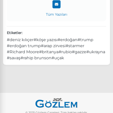
Tüm Yazıları
Etiketler:
#deniz kılıçer
#köşe yazısı
#erdoğan
#trump
#erdoğan trump
#arap zirvesi
#starmer
#Richard Moore
#britanya
#rubio
#gazze
#ukrayna
#savaş
#rahip brunson
#uçak
© 2025 Gözlem Gazetesi. Tüm hakları saklıdır.