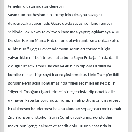
temelini oluşturmuştur denebilir.
Sayın Cumhurbaşkanının Trump için Ukrayna savaşını
durduracaktı yapamadı, Gazze'de de savaşı sonlandıramadı
şeklinde Fox News Televizyon kanalında yaptığı açıklamaya ABD
Dışişleri Bakanı Marco Rubio'nun dolaylı yanıtı ise oldukça kötü.
Rubio'nun " Çoğu Devlet adamının sorunları çözmemiz için
yalvardıklarını" belirtmesi hatta buna Sayın Erdoğan'ın da dahil
olduğunu" açıklaması Başkan ve ekibinin diplomasi dilini ve
kurallarını nasıl hiçe saydıklarını göstermekte. Hele Trump'ın ikili
görüşmelerin açılış konuşmasında "hileli seçimleri en iyi o bilir
"diyerek Erdoğan'ı işaret etmesi yine gereksiz, diplomatik dile
uymayan kaba bir yorumdu. Trump'ın rahip Brunson'un serbest
bırakılmasını hatırlatması ise aba altından sopa göstermek olmalı.
Zira Brunson'u isterken Sayın Cumhurbaşkanına gönderdiği
mektubun içeriği hakaret ve tehdit dolu. Trump esasında bu