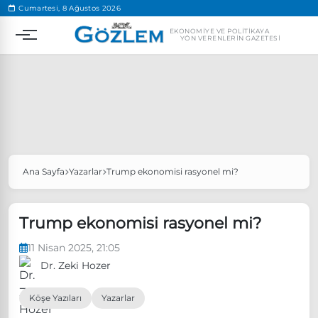
.
Cumartesi, 8 Ağustos 2026
EKONOMIYE VE POLITIKAYA
YÖN VERENLERIN GAZETESI
Ana Sayfa
Yazarlar
Trump ekonomisi rasyonel mi?
Popüler Aramalar
Ekonomi
Ankara’da eylem yasağı uzatıldı
Trump ekonomisi rasyonel mi?
Özgür Özel, Ekrem İmamoğlu’nu ziyaret edecek
11 Nisan 2025, 21:05
Ünlü çift bir etkinliğe daha katılmama kararı aldı
Dr. Zeki Hozer
Boykot
Köşe Yazıları
Yazarlar