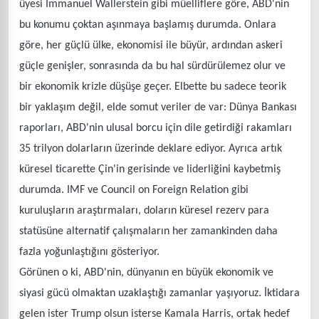
üyesi Immanuel Wallerstein gibi müelliflere göre, ABD'nin
bu konumu çoktan aşınmaya başlamış durumda. Onlara
göre, her güçlü ülke, ekonomisi ile büyür, ardından askeri
güçle genişler, sonrasında da bu hal sürdürülemez olur ve
bir ekonomik krizle düşüşe geçer. Elbette bu sadece teorik
bir yaklaşım değil, elde somut veriler de var: Dünya Bankası
raporları, ABD'nin ulusal borcu için dile getirdiği rakamları
35 trilyon dolarların üzerinde deklare ediyor. Ayrıca artık
küresel ticarette Çin'in gerisinde ve liderliğini kaybetmiş
durumda. IMF ve Council on Foreign Relation gibi
kuruluşların araştırmaları, doların küresel rezerv para
statüsüne alternatif çalışmaların her zamankinden daha
fazla yoğunlaştığını gösteriyor.
Görünen o ki, ABD'nin, dünyanın en büyük ekonomik ve
siyasi gücü olmaktan uzaklaştığı zamanlar yaşıyoruz. İktidara
gelen ister Trump olsun isterse Kamala Harris, ortak hedef