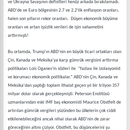
ve Ukrayna Savaşının defisitleri henüz arkada bırakılamadı.
ABD'de ve Euro bölgesinin 2.7 ve 2.2'lik enflasyon oranları,
halen son yılların rekor oranları. Düşen ekonomik büyüme
oranları ve artan işsizlik verileri de işin vahametini
arttırmıştı!
Bu ortamda, Trump'ın ABD'nin en büyük ticari ortakları olan
Çin, Kanada ve Meksika'ya karşı gümrük vergisini arttırma
politikaları Lois Oganes'in sözleri ile “fazlası ile izolasyonist
ve korumacı ekonomik politikalar.” ABD'nin Çin, Kanada ve
Meksika'dan yaptığı toplam ithalat geçen yıl bir trilyon 357
milyar dolar olarak gerçekleşmişti. Peterson Enstitüsü
uzmanlarından eski IMF baş ekonomisti Maurice Obstfelt de
artırılan gümrük vergileri yüzünden bu ülkelerin çok ciddi
etkilenebileceğini ancak nihai olarak ABD'nin de zarar
göreceğinin altını çiziyor. Obstfelt, bu düşüncelerini şu