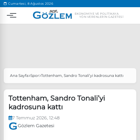
.
Cumartesi, 8 Ağustos 2026
EKONOMIYE VE POLITIKAYA
YÖN VERENLERIN GAZETESI
Ana Sayfa
Spor
Tottenham, Sandro Tonali’yi kadrosuna kattı
Popüler Aramalar
Ekonomi
Ankara’da eylem yasağı uzatıldı
Tottenham, Sandro Tonali’yi
Özgür Özel, Ekrem İmamoğlu’nu ziyaret edecek
kadrosuna kattı
Ünlü çift bir etkinliğe daha katılmama kararı aldı
7 Temmuz 2026, 12:48
Boykot
Gözlem Gazetesi