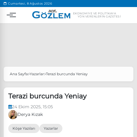
.
Cumartesi, 8 Ağustos 2026
EKONOMIYE VE POLITIKAYA
YÖN VERENLERIN GAZETESI
Ana Sayfa
Yazarlar
Terazi burcunda Yeniay
Popüler Aramalar
Ekonomi
Ankara’da eylem yasağı uzatıldı
Terazi burcunda Yeniay
Özgür Özel, Ekrem İmamoğlu’nu ziyaret edecek
24 Ekim 2025, 15:05
Ünlü çift bir etkinliğe daha katılmama kararı aldı
Derya Kızak
Boykot
Köşe Yazıları
Yazarlar