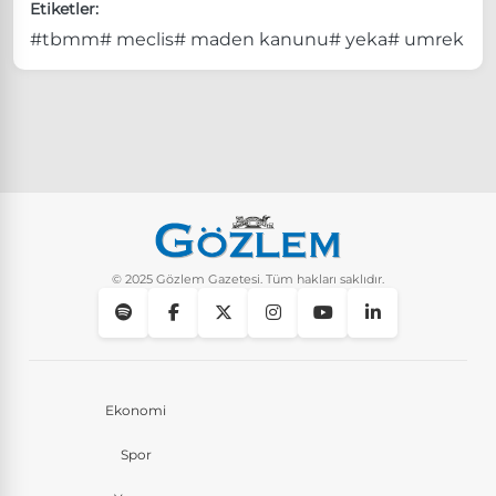
Etiketler:
#tbmm
# meclis
# maden kanunu
# yeka
# umrek
© 2025 Gözlem Gazetesi. Tüm hakları saklıdır.
Ekonomi
Spor