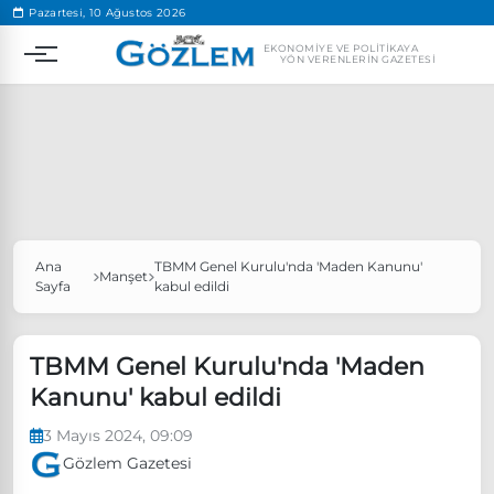
.
Pazartesi, 10 Ağustos 2026
EKONOMIYE VE POLITIKAYA
YÖN VERENLERIN GAZETESI
Ana
TBMM Genel Kurulu'nda 'Maden Kanunu'
Popüler Aramalar
Manşet
Sayfa
kabul edildi
Ekonomi
Ankara’da eylem yasağı uzatıldı
Özgür Özel, Ekrem İmamoğlu’nu ziyaret edecek
TBMM Genel Kurulu'nda 'Maden
Kanunu' kabul edildi
Ünlü çift bir etkinliğe daha katılmama kararı aldı
Boykot
3 Mayıs 2024, 09:09
Gözlem Gazetesi