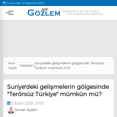
.
Cumartesi, 8 Ağustos 2026
EKONOMIYE VE POLITIKAYA
YÖN VERENLERIN GAZETESI
Ana
Suriye'deki gelişmelerin gölgesinde "Terörsüz
Popüler Aramalar
Yazarlar
Sayfa
Türkiye" mümkün mü?
Ekonomi
Ankara’da eylem yasağı uzatıldı
Özgür Özel, Ekrem İmamoğlu’nu ziyaret edecek
Suriye'deki gelişmelerin gölgesinde
"Terörsüz Türkiye" mümkün mü?
Ünlü çift bir etkinliğe daha katılmama kararı aldı
Boykot
12 Eylül 2025, 21:05
Soner Aydın