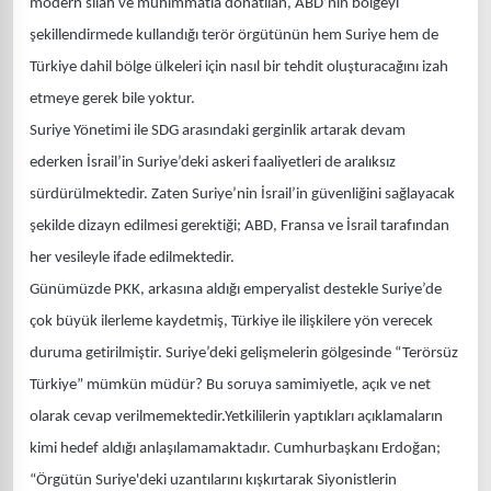
modern silah ve mühimmatla donatılan, ABD’nin bölgeyi
şekillendirmede kullandığı terör örgütünün hem Suriye hem de
Türkiye dahil bölge ülkeleri için nasıl bir tehdit oluşturacağını izah
etmeye gerek bile yoktur.
Suriye Yönetimi ile SDG arasındaki gerginlik artarak devam
ederken İsrail’in Suriye’deki askeri faaliyetleri de aralıksız
sürdürülmektedir. Zaten Suriye’nin İsrail’in güvenliğini sağlayacak
şekilde dizayn edilmesi gerektiği; ABD, Fransa ve İsrail tarafından
her vesileyle ifade edilmektedir.
Günümüzde PKK, arkasına aldığı emperyalist destekle Suriye’de
çok büyük ilerleme kaydetmiş, Türkiye ile ilişkilere yön verecek
duruma getirilmiştir. Suriye’deki gelişmelerin gölgesinde “Terörsüz
Türkiye” mümkün müdür? Bu soruya samimiyetle, açık ve net
olarak cevap verilmemektedir.Yetkililerin yaptıkları açıklamaların
kimi hedef aldığı anlaşılamamaktadır. Cumhurbaşkanı Erdoğan;
“Örgütün Suriye'deki uzantılarını kışkırtarak Siyonistlerin