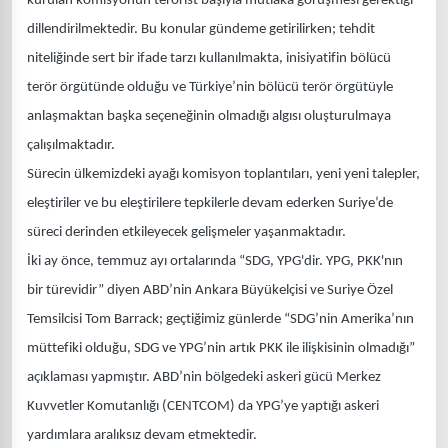
kurulan komisyonun terörist başıyla mutlaka görüşmesi gerektiği
dillendirilmektedir. Bu konular gündeme getirilirken; tehdit
niteliğinde sert bir ifade tarzı kullanılmakta, inisiyatifin bölücü
terör örgütünde olduğu ve Türkiye’nin bölücü terör örgütüyle
anlaşmaktan başka seçeneğinin olmadığı algısı oluşturulmaya
çalışılmaktadır.
Sürecin ülkemizdeki ayağı komisyon toplantıları, yeni yeni talepler,
eleştiriler ve bu eleştirilere tepkilerle devam ederken Suriye’de
süreci derinden etkileyecek gelişmeler yaşanmaktadır.
İki ay önce, temmuz ayı ortalarında “SDG, YPG'dir. YPG, PKK'nın
bir türevidir” diyen ABD’nin Ankara Büyükelçisi ve Suriye Özel
Temsilcisi Tom Barrack; geçtiğimiz günlerde “SDG’nin Amerika’nın
müttefiki olduğu, SDG ve YPG’nin artık PKK ile ilişkisinin olmadığı”
açıklaması yapmıştır. ABD’nin bölgedeki askeri gücü Merkez
Kuvvetler Komutanlığı (CENTCOM) da YPG’ye yaptığı askeri
yardımlara aralıksız devam etmektedir.