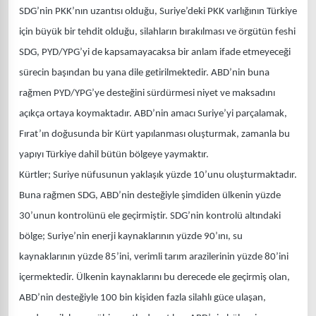
SDG’nin PKK’nın uzantısı olduğu, Suriye’deki PKK varlığının Türkiye
için büyük bir tehdit olduğu, silahların bırakılması ve örgütün feshi
SDG, PYD/YPG’yi de kapsamayacaksa bir anlam ifade etmeyeceği
sürecin başından bu yana dile getirilmektedir. ABD’nin buna
rağmen PYD/YPG’ye desteğini sürdürmesi niyet ve maksadını
açıkça ortaya koymaktadır. ABD’nin amacı Suriye’yi parçalamak,
Fırat’ın doğusunda bir Kürt yapılanması oluşturmak, zamanla bu
yapıyı Türkiye dahil bütün bölgeye yaymaktır.
Kürtler; Suriye nüfusunun yaklaşık yüzde 10’unu oluşturmaktadır.
Buna rağmen SDG, ABD’nin desteğiyle şimdiden ülkenin yüzde
30’unun kontrolünü ele geçirmiştir. SDG’nin kontrolü altındaki
bölge; Suriye’nin enerji kaynaklarının yüzde 90’ını, su
kaynaklarının yüzde 85’ini, verimli tarım arazilerinin yüzde 80’ini
içermektedir. Ülkenin kaynaklarını bu derecede ele geçirmiş olan,
ABD’nin desteğiyle 100 bin kişiden fazla silahlı güce ulaşan,