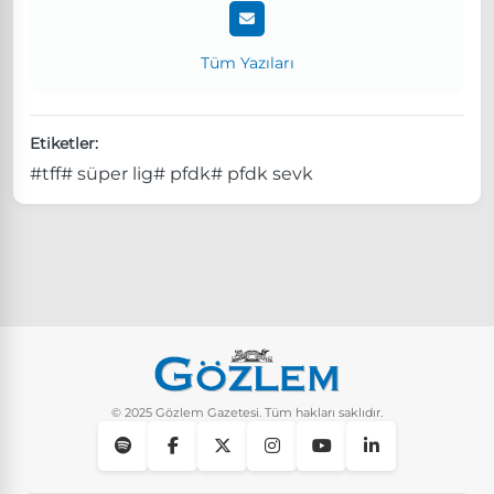
Tüm Yazıları
Etiketler:
#tff
# süper lig
# pfdk
# pfdk sevk
© 2025 Gözlem Gazetesi. Tüm hakları saklıdır.