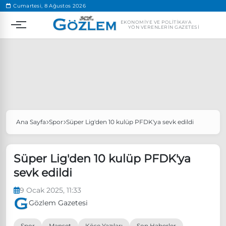
.
Cumartesi, 8 Ağustos 2026
EKONOMIYE VE POLITIKAYA
YÖN VERENLERIN GAZETESI
Ana Sayfa
Spor
Süper Lig'den 10 kulüp PFDK'ya sevk edildi
Popüler Aramalar
Ekonomi
Ankara’da eylem yasağı uzatıldı
Süper Lig'den 10 kulüp PFDK'ya
Özgür Özel, Ekrem İmamoğlu’nu ziyaret edecek
sevk edildi
Ünlü çift bir etkinliğe daha katılmama kararı aldı
9 Ocak 2025, 11:33
Boykot
Gözlem Gazetesi
Spor
Manşet
Köşe Yazıları
Son Haberler