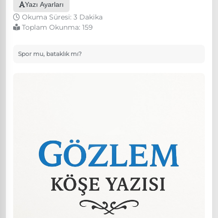
Yazı Ayarları
Okuma Süresi: 3 Dakika
Toplam Okunma:
159
Spor mu, bataklık mı?