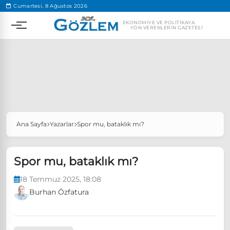
.
Cumartesi, 8 Ağustos 2026
EKONOMIYE VE POLITIKAYA
YÖN VERENLERIN GAZETESI
Ana Sayfa
Yazarlar
Spor mu, bataklık mı?
Popüler Aramalar
Ekonomi
Ankara’da eylem yasağı uzatıldı
Spor mu, bataklık mı?
Özgür Özel, Ekrem İmamoğlu’nu ziyaret edecek
18 Temmuz 2025, 18:08
Ünlü çift bir etkinliğe daha katılmama kararı aldı
Burhan Özfatura
Boykot