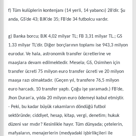
f) Tüm kulüplerin kontenjanı (14 yerli, 14 yabancı) 28’dir. Şu
anda, GS’de 43; BJK’de 35; FB’de 34 futbolcu vardır.
g) Banka borcu; BJK 4,02 milyar TL; FB 3,31 milyar TL.; GS
1.33 milyar TL’dir. Diğer borçlarının toplamı ise 943,3 milyon
eurodur. Ve hala, astronomik transfer ücretlerine ve
maaşlara devam edilmektedir. Mesela; GS, Osimhen için
transfer ücreti 75 milyon euro transfer ücreti ve 20 milyon
maaşa razı olmaktadır. (Geçen yıl, transfere 76,5 milyon
euro harcadı, 10 transfer yaptı. Çoğu işe yaramadı.) FB’de,
Jhon Duran'a, yılda 20 milyon euro ödemeyi kabul etmiştir.
- Peki, bu kadar büyük rakamların döndüğü futbol
sektöründe; ciddiyet, hesap, kitap, vergi, denetim; hukuk
düzeni var mıdır? Kesinlikle hayır. Tüm dünyada; çetelerin,
mafyaların, menajerlerin (medyadaki işbirlikçileri ile