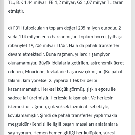
TL.; BJK 1,44 milyar; FB 1,2 milyar; GS 1,07 milyar TL zarar
etmiştir.
d) FB’li futbolcuların toplam değeri 235 milyon eurodur. 2
yılda,114 milyon euro harcanmıştır. Toplam borcu, (yılbaşı
itibariyle) 19,206 milyar TL’dir. Hala da pahalı transferler
devam etmektedir. Buna rağmen, yıllardır şampiyon
olunamamıştır. Büyük iddialarla getirilen, astronomik ücret
ödenen, Mourinho, fevkalade başarısız çıkmıştır. (Bu pahalı
takımı, kim yönetse, 2. yapardı.) Tek bir derbi
kazanamamıştır. Herkesi küçük görmüş, şişkin egosu ile
sadece laf üretmiştir. Herkesle takışmıştır. Ve herkesin
istemesine rağmen, çok yüksek tazminatı sebebiyle,
kovulamamıştır. Şimdi de pahalı transferler yaptırmakla
meşguldür (Kendisi ile ilgili başarı masalları anlatanlara
şaşırıyorum. Hemen hemen gittiği her kulüpten, süresi