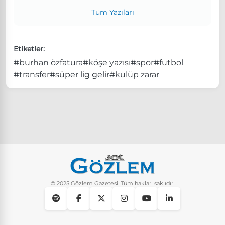
Tüm Yazıları
Etiketler:
#burhan özfatura
#köşe yazısı
#spor
#futbol
#transfer
#süper lig gelir
#kulüp zarar
© 2025 Gözlem Gazetesi. Tüm hakları saklıdır.