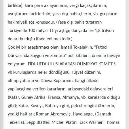
birlikte), kara para aklayanların, vergi kaçakçılarının,
uyuşturucu tacirlerinin, yasa dışı bahisçilerin, vb. grupların
hakimiyeti söz konusudur. (Yasa dışı bahis tutarının
Türkiye'de 100 milyar TL’yi aştığı; dünyada ise 1,8 trilyon
doları bulduğu ifade edilmektedir.)
Çok iyi bir araştırmacı olan; İsmail Tokalak'ın; "Futbol
Dünyasında Soygun ve Sömürü" adlı kitabını, önemle tavsiye
ediyorum. FİFA-UEFA-ULUSLARARASI OLİMPİYAT KOMİTESİ
vb kuruluşlarda neler döndüğünü; rüşvet düzenini;
olimpiyatların ve Dünya Kuplarının, hangi ülkede
yapılacağına verilen kararların, arkasındaki dalavereleri
(Katar, Güney Afrika, Fransa, Almanya, vb. karalarda olduğu
gibi); Katar, Kuveyt, Bahreyn gibi, petrol zengini ülkelerin,
yediği haltları; Roman Abromoviç, Havelange, (Damadı
Teixeria), Sepp Blatter, Michel Platini, Jack Warner, Thomas