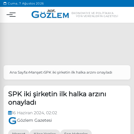
.
Cuma, 7 Ağustos 2026
EKONOMIYE VE POLITIKAYA
YÖN VERENLERIN GAZETESI
Ana Sayfa
Manşet
SPK iki şirketin ilk halka arzını onayladı
Popüler Aramalar
Ekonomi
Ankara’da eylem yasağı uzatıldı
SPK iki şirketin ilk halka arzını
Özgür Özel, Ekrem İmamoğlu’nu ziyaret edecek
onayladı
Ünlü çift bir etkinliğe daha katılmama kararı aldı
16 Haziran 2024, 02:02
Boykot
Gözlem Gazetesi
Manşet
Köşe Yazıları
Son Haberler