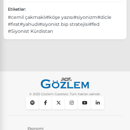
Etiketler:
#cemil çakmaklı
#köşe yazısı
#siyonizm
#dicle
#fırat
#yahudi
#siyonist bip stratejisi
#fed
#Siyonist Kürdistan
© 2025 Gözlem Gazetesi. Tüm hakları saklıdır.
Ekonomi