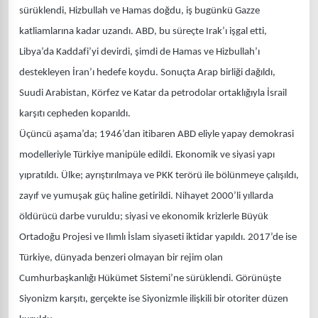
sürüklendi, Hizbullah ve Hamas doğdu, iş bugünkü Gazze
katliamlarına kadar uzandı. ABD, bu süreçte Irak’ı işgal etti,
Libya’da Kaddafi’yi devirdi, şimdi de Hamas ve Hizbullah’ı
destekleyen İran’ı hedefe koydu. Sonuçta Arap birliği dağıldı,
Suudi Arabistan, Körfez ve Katar da petrodolar ortaklığıyla İsrail
karşıtı cepheden koparıldı.
Üçüncü aşama’da; 1946’dan itibaren ABD eliyle yapay demokrasi
modelleriyle Türkiye manipüle edildi. Ekonomik ve siyasi yapı
yıpratıldı. Ülke; ayrıştırılmaya ve PKK terörü ile bölünmeye çalışıldı,
zayıf ve yumuşak güç haline getirildi. Nihayet 2000’li yıllarda
öldürücü darbe vuruldu; siyasi ve ekonomik krizlerle Büyük
Ortadoğu Projesi ve Ilımlı İslam siyaseti iktidar yapıldı. 2017’de ise
Türkiye, dünyada benzeri olmayan bir rejim olan
Cumhurbaşkanlığı Hükümet Sistemi’ne sürüklendi. Görünüşte
Siyonizm karşıtı, gerçekte ise Siyonizmle ilişkili bir otoriter düzen