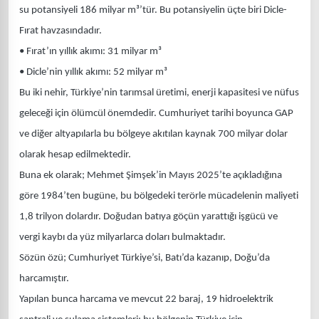
su potansiyeli 186 milyar m³’tür. Bu potansiyelin üçte biri Dicle-
Fırat havzasındadır.
• Fırat’ın yıllık akımı: 31 milyar m³
• Dicle’nin yıllık akımı: 52 milyar m³
Bu iki nehir, Türkiye’nin tarımsal üretimi, enerji kapasitesi ve nüfus
geleceği için ölümcül önemdedir. Cumhuriyet tarihi boyunca GAP
ve diğer altyapılarla bu bölgeye akıtılan kaynak 700 milyar dolar
olarak hesap edilmektedir.
Buna ek olarak; Mehmet Şimşek’in Mayıs 2025’te açıkladığına
göre 1984’ten bugüne, bu bölgedeki terörle mücadelenin maliyeti
1,8 trilyon dolardır. Doğudan batıya göçün yarattığı işgücü ve
vergi kaybı da yüz milyarlarca doları bulmaktadır.
Sözün özü; Cumhuriyet Türkiye’si, Batı’da kazanıp, Doğu’da
harcamıştır.
Yapılan bunca harcama ve mevcut 22 baraj, 19 hidroelektrik