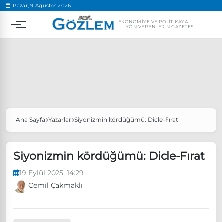
.
Pazar, 9 Ağustos 2026
EKONOMIYE VE POLITIKAYA
YÖN VERENLERIN GAZETESI
Ana Sayfa
Yazarlar
Siyonizmin kördüğümü: Dicle-Fırat
Popüler Aramalar
Ekonomi
Ankara’da eylem yasağı uzatıldı
Siyonizmin kördüğümü: Dicle-Fırat
Özgür Özel, Ekrem İmamoğlu’nu ziyaret edecek
19 Eylül 2025, 14:29
Ünlü çift bir etkinliğe daha katılmama kararı aldı
Cemil Çakmaklı
Boykot