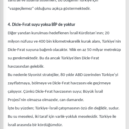
santrali ve sulama sistemleri; bu bölgenin Türkiye için
“vazgeçilemez” olduğunu açıkça göstermektedir.
4. Dicle-Fırat suyu yoksa BİP de yoktur
Diğer yandan kurulması hedeflenen İsrail Kürdistan’ının; 20
milyon nüfusu ve 400 bin kilometrekarelik kurak alanı, Türkiye’nin
Dicle-Fırat suyuna bağımlı olacaktır. Yıllık en az 50 milyar metreküp
su gerekmektedir. Bu da ancak Türkiye’den Dicle-Fırat
havzasından gelebilir.
Bu nedenle Siyonist stratejiler, 80 yıldır ABD üzerinden Türkiye’yi
zayıflatmaya, bölmeye ve Dicle-Fırat havzasını ele geçirmeye
çalışıyor. Çünkü Dicle-Fırat havzasının suyu; Büyük İsrail
Projesi’nin olmazsa olmazıdır, can damarıdır.
İşte bu yüzden; Türkiye–İsrail çatışmasının özü din değildir, sudur.
Bu su meselesi, iki taraf için varlık-yokluk meselesidir. Türkiye ile
İsrail arasında bir kördüğümdür.