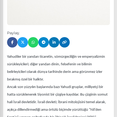
Paylaş:
Yahudiler bir yandan ticaretin, sömürgeciliğin ve emperyalizmin
sürükleyicileri; diğer yandan dinin, felsefenin ve bilimin
belirleyicileri olarak dünya tarihinde derin ama görünmez izler
bırakmış özel bir halktır.
Ancak son yüzyılın başlarında bazı Yahudi gruplar, milliyetçi bir
hatta sürüklenerek Siyonist bir çizgiye kaydılar. Bu çizginin somut
hali İsrail devletidir. İsrail devleti; İbrani mitolojisini temel alarak,
açıkça dillendirmediği ama örtülü biçimde yürüttüğü “Nil’den