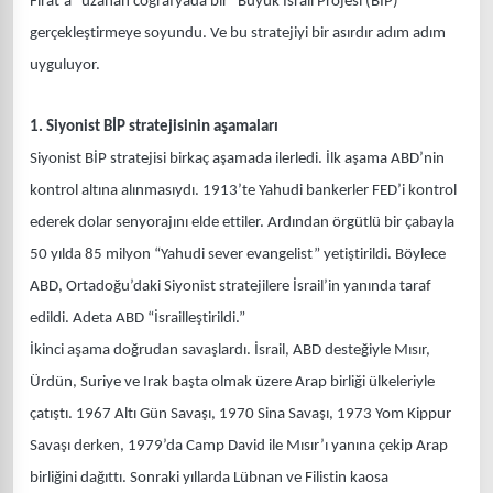
Fırat’a” uzanan coğrafyada bir “Büyük İsrail Projesi (BİP)”
gerçekleştirmeye soyundu. Ve bu stratejiyi bir asırdır adım adım
uyguluyor.
1. Siyonist BİP stratejisinin aşamaları
Siyonist BİP stratejisi birkaç aşamada ilerledi. İlk aşama ABD’nin
kontrol altına alınmasıydı. 1913’te Yahudi bankerler FED’i kontrol
ederek dolar senyorajını elde ettiler. Ardından örgütlü bir çabayla
50 yılda 85 milyon “Yahudi sever evangelist” yetiştirildi. Böylece
ABD, Ortadoğu’daki Siyonist stratejilere İsrail’in yanında taraf
edildi. Adeta ABD “İsrailleştirildi.”
İkinci aşama doğrudan savaşlardı. İsrail, ABD desteğiyle Mısır,
Ürdün, Suriye ve Irak başta olmak üzere Arap birliği ülkeleriyle
çatıştı. 1967 Altı Gün Savaşı, 1970 Sina Savaşı, 1973 Yom Kippur
Savaşı derken, 1979’da Camp David ile Mısır’ı yanına çekip Arap
birliğini dağıttı. Sonraki yıllarda Lübnan ve Filistin kaosa