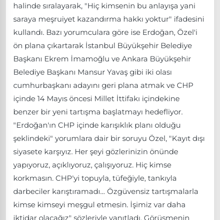
halinde sıralayarak, "Hiç kimsenin bu anlayışa yani
saraya meşruiyet kazandırma hakkı yoktur" ifadesini
kullandı. Bazı yorumculara göre ise Erdoğan, Özel'i
ön plana çıkartarak İstanbul Büyükşehir Belediye
Başkanı Ekrem İmamoğlu ve Ankara Büyükşehir
Belediye Başkanı Mansur Yavaş gibi iki olası
cumhurbaşkanı adayını geri plana atmak ve CHP
içinde 14 Mayıs öncesi Millet İttifakı içindekine
benzer bir yeni tartışma başlatmayı hedefliyor.
"Erdoğan'ın CHP içinde karışıklık planı olduğu
şeklindeki" yorumlara dair bir soruyu Özel, "Kayıt dışı
siyasete karşıyız. Her şeyi gözlerinizin önünde
yapıyoruz, açıklıyoruz, çalışıyoruz. Hiç kimse
korkmasın. CHP'yi topuyla, tüfeğiyle, tankıyla
darbeciler karıştıramadı… Özgüvensiz tartışmalarla
kimse kimseyi meşgul etmesin. İşimiz var daha
iktidar olacağız" sözleriyle yanıtladı. Görüşmenin