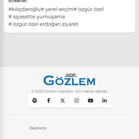
Etiketler:
#kılıçdaroğlu
# yerel seçim
# özgür özel
# siyasette yumuşama
# özgür özel erdoğan ziyaret
© 2025 Gözlem Gazetesi. Tüm hakları saklıdır.
Ekonomi