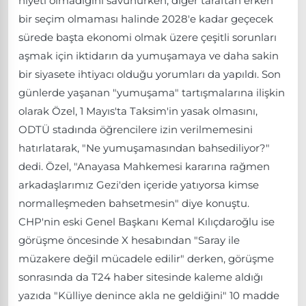
niyeti olmadığını savunurken, diğer taraftan erken
bir seçim olmaması halinde 2028'e kadar geçecek
sürede başta ekonomi olmak üzere çeşitli sorunları
aşmak için iktidarın da yumuşamaya ve daha sakin
bir siyasete ihtiyacı olduğu yorumları da yapıldı. Son
günlerde yaşanan "yumuşama" tartışmalarına ilişkin
olarak Özel, 1 Mayıs'ta Taksim'in yasak olmasını,
ODTÜ stadında öğrencilere izin verilmemesini
hatırlatarak, "Ne yumuşamasından bahsediliyor?"
dedi. Özel, "Anayasa Mahkemesi kararına rağmen
arkadaşlarımız Gezi'den içeride yatıyorsa kimse
normalleşmeden bahsetmesin" diye konuştu.
CHP'nin eski Genel Başkanı Kemal Kılıçdaroğlu ise
görüşme öncesinde X hesabından "Saray ile
müzakere değil mücadele edilir" derken, görüşme
sonrasında da T24 haber sitesinde kaleme aldığı
yazıda "Külliye denince akla ne geldiğini" 10 madde