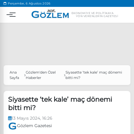
.
Perşembe, 6 Ağustos 2026
EKONOMIYE VE POLITIKAYA
YÖN VERENLERIN GAZETESI
Ana
Gözlem'den Özel
Siyasette ‘tek kale’ maç dönemi
Popüler Aramalar
Sayfa
Haberler
bitti mi?
Ekonomi
Ankara’da eylem yasağı uzatıldı
Özgür Özel, Ekrem İmamoğlu’nu ziyaret edecek
Siyasette ‘tek kale’ maç dönemi
bitti mi?
Ünlü çift bir etkinliğe daha katılmama kararı aldı
Boykot
13 Mayıs 2024, 16:26
Gözlem Gazetesi