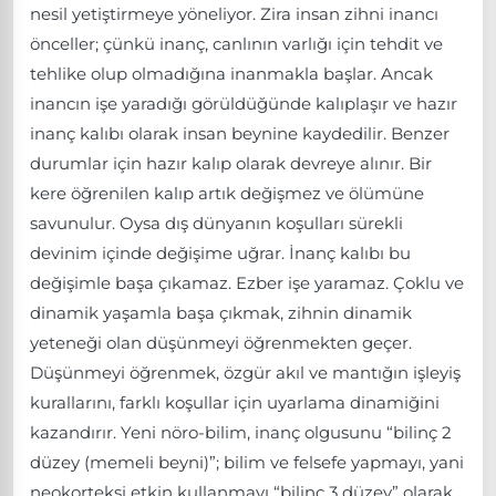
nesil yetiştirmeye yöneliyor. Zira insan zihni inancı
önceller; çünkü inanç, canlının varlığı için tehdit ve
tehlike olup olmadığına inanmakla başlar. Ancak
inancın işe yaradığı görüldüğünde kalıplaşır ve hazır
inanç kalıbı olarak insan beynine kaydedilir. Benzer
durumlar için hazır kalıp olarak devreye alınır. Bir
kere öğrenilen kalıp artık değişmez ve ölümüne
savunulur. Oysa dış dünyanın koşulları sürekli
devinim içinde değişime uğrar. İnanç kalıbı bu
değişimle başa çıkamaz. Ezber işe yaramaz. Çoklu ve
dinamik yaşamla başa çıkmak, zihnin dinamik
yeteneği olan düşünmeyi öğrenmekten geçer.
Düşünmeyi öğrenmek, özgür akıl ve mantığın işleyiş
kurallarını, farklı koşullar için uyarlama dinamiğini
kazandırır. Yeni nöro-bilim, inanç olgusunu “bilinç 2
düzey (memeli beyni)”; bilim ve felsefe yapmayı, yani
neokorteksi etkin kullanmayı “bilinç 3 düzey” olarak