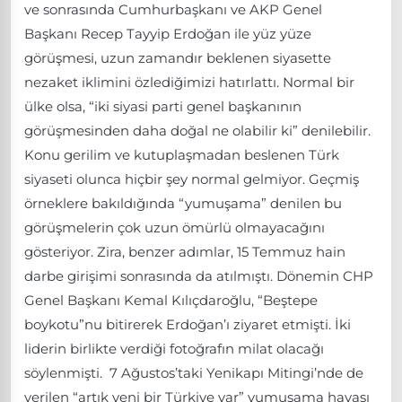
ve sonrasında Cumhurbaşkanı ve AKP Genel
Başkanı Recep Tayyip Erdoğan ile yüz yüze
görüşmesi, uzun zamandır beklenen siyasette
nezaket iklimini özlediğimizi hatırlattı. Normal bir
ülke olsa, “iki siyasi parti genel başkanının
görüşmesinden daha doğal ne olabilir ki” denilebilir.
Konu gerilim ve kutuplaşmadan beslenen Türk
siyaseti olunca hiçbir şey normal gelmiyor. Geçmiş
örneklere bakıldığında “yumuşama” denilen bu
görüşmelerin çok uzun ömürlü olmayacağını
gösteriyor. Zira, benzer adımlar, 15 Temmuz hain
darbe girişimi sonrasında da atılmıştı. Dönemin CHP
Genel Başkanı Kemal Kılıçdaroğlu, “Beştepe
boykotu”nu bitirerek Erdoğan’ı ziyaret etmişti. İki
liderin birlikte verdiği fotoğrafın milat olacağı
söylenmişti. 7 Ağustos’taki Yenikapı Mitingi’nde de
verilen “artık yeni bir Türkiye var” yumuşama havası