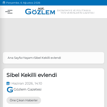
.
Perşembe, 6 Ağustos 2026
EKONOMIYE VE POLITIKAYA
YÖN VERENLERIN GAZETESI
Ana Sayfa
Yaşam
Sibel Kekilli evlendi
Popüler Aramalar
Ekonomi
Ankara’da eylem yasağı uzatıldı
Sibel Kekilli evlendi
Özgür Özel, Ekrem İmamoğlu’nu ziyaret edecek
1 Haziran 2026, 14:10
Ünlü çift bir etkinliğe daha katılmama kararı aldı
Gözlem Gazetesi
Boykot
Öne Çıkan Haberler