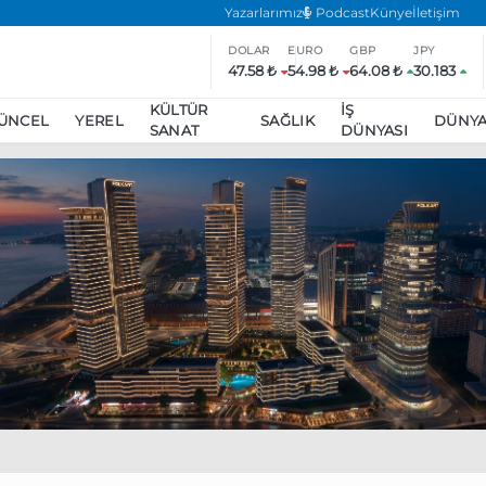
Yazarlarımız
Podcast
Künye
İletişim
DOLAR
EURO
GBP
JPY
47.58 ₺
54.98 ₺
64.08 ₺
30.183
KÜLTÜR
İŞ
ÜNCEL
YEREL
SAĞLIK
DÜNY
SANAT
DÜNYASI
ar
ara’da eylem yasağı uzatıldı
Özgür Özel, Ekrem İmamoğlu’nu zi
inliğe daha katılmama kararı aldı
Boykot