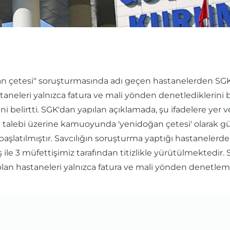
 çetesi" soruşturmasında adı geçen hastanelerden SGK 
aneleri yalnızca fatura ve mali yönden denetlediklerini 
ni belirtti. SGK'dan yapılan açıklamada, şu ifadelere ye
i talebi üzerine kamuoyunda 'yenidoğan çetesi' olarak g
latılmıştır. Savcılığın soruşturma yaptığı hastaneler
 ile 3 müfettişimiz tarafından titizlikle yürütülmektedir
n hastaneleri yalnızca fatura ve mali yönden denetleme