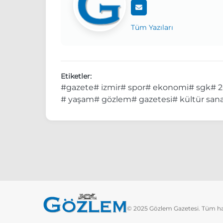
Tüm Yazıları
Etiketler:
#gazete
# izmir
# spor
# ekonomi
# sgk
# 
# yaşam
# gözlem
# gazetesi
# kültür san
© 2025 Gözlem Gazetesi. Tüm hakl