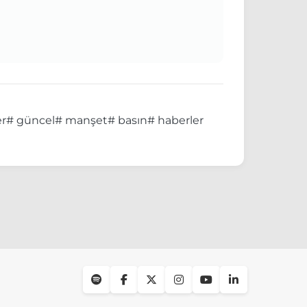
er
# güncel
# manşet
# basın
# haberler