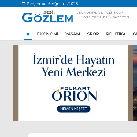
.
Perşembe, 6 Ağustos 2026
EKONOMIYE VE POLITIKAYA
YÖN VERENLERIN GAZETESI
EKONOMI
YAŞAM
SPOR
POLITIKA
G
Popüler Aramal
Ekonomi
Ank
Ünlü çift bir etk