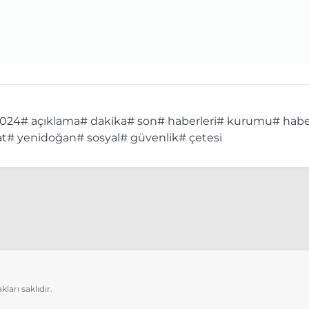
2024
# açıklama
# dakika
# son
# haberleri
# kurumu
# hab
at
# yenidoğan
# sosyal
# güvenlik
# çetesi
arı saklıdır.