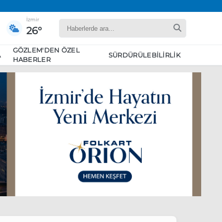
İzmir
26°
GÖZLEM'DEN ÖZEL
A
SÜRDÜRÜLEBILIRLIK
HABERLER
yaret edecek