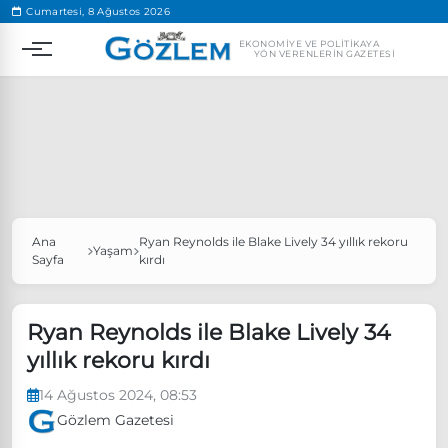
.
Cumartesi, 8 Ağustos 2026
EKONOMIYE VE POLITIKAYA
YÖN VERENLERIN GAZETESI
Ana
Ryan Reynolds ile Blake Lively 34 yıllık rekoru
Popüler Aramalar
Yaşam
Sayfa
kırdı
Ekonomi
Ankara’da eylem yasağı uzatıldı
Özgür Özel, Ekrem İmamoğlu’nu ziyaret edecek
Ryan Reynolds ile Blake Lively 34
yıllık rekoru kırdı
Ünlü çift bir etkinliğe daha katılmama kararı aldı
Boykot
14 Ağustos 2024, 08:53
Gözlem Gazetesi