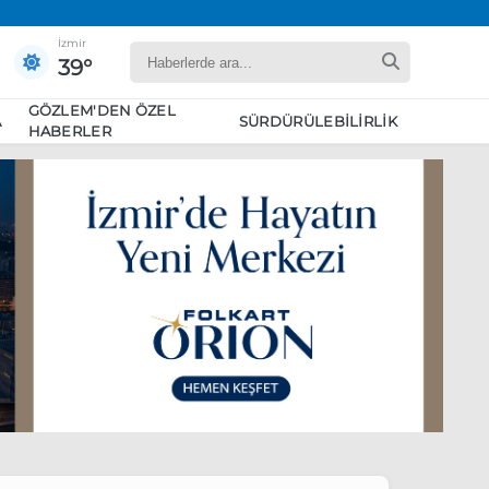
İzmir
39°
GÖZLEM'DEN ÖZEL
A
SÜRDÜRÜLEBILIRLIK
HABERLER
yaret edecek