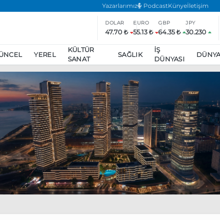
Yazarlarımız
Podcast
Künye
İletişim
DOLAR
EURO
GBP
JPY
47.70 ₺
55.13 ₺
64.35 ₺
30.230
KÜLTÜR
İŞ
ÜNCEL
YEREL
SAĞLIK
DÜNY
SANAT
DÜNYASI
ar
ara’da eylem yasağı uzatıldı
Özgür Özel, Ekrem İmamoğlu’nu zi
inliğe daha katılmama kararı aldı
Boykot