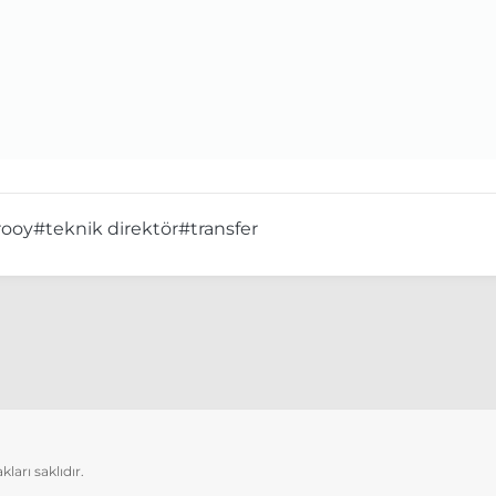
rooy
#teknik direktör
#transfer
arı saklıdır.