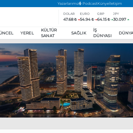
Yazarlarımız
Podcast
Künye
İletişim
DOLAR
EURO
GBP
JPY
47.68 ₺
54.94 ₺
64.15 ₺
30.097
KÜLTÜR
İŞ
ÜNCEL
YEREL
SAĞLIK
DÜNY
SANAT
DÜNYASI
ar
ara’da eylem yasağı uzatıldı
Özgür Özel, Ekrem İmamoğlu’nu zi
inliğe daha katılmama kararı aldı
Boykot