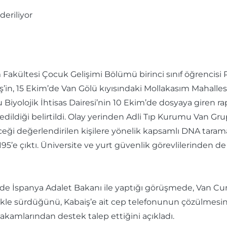
Fakültesi Çocuk Gelişimi Bölümü birinci sınıf öğrencisi Ro
ş’in, 15 Ekim’de Van Gölü kıyısındaki Mollakasım Mahalle
yolojik İhtisas Dairesi’nin 10 Ekim’de dosyaya giren rap
edildiği belirtildi. Olay yerinden Adli Tıp Kurumu Van Gru
ği değerlendirilen kişilere yönelik kapsamlı DNA taraması
rak 195’e çıktı. Üniversite ve yurt güvenlik görevlilerinden 
de İspanya Adalet Bakanı ile yaptığı görüşmede, Van Cum
likle sürdüğünü, Kabaiş’e ait cep telefonunun çözülmesi
kamlarından destek talep ettiğini açıkladı.