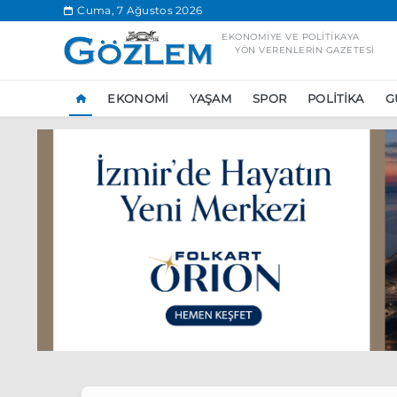
.
Cuma, 7 Ağustos 2026
EKONOMIYE VE POLITIKAYA
YÖN VERENLERIN GAZETESI
EKONOMI
YAŞAM
SPOR
POLITIKA
G
Popüler Aramal
Ekonomi
Ank
Ünlü çift bir etk