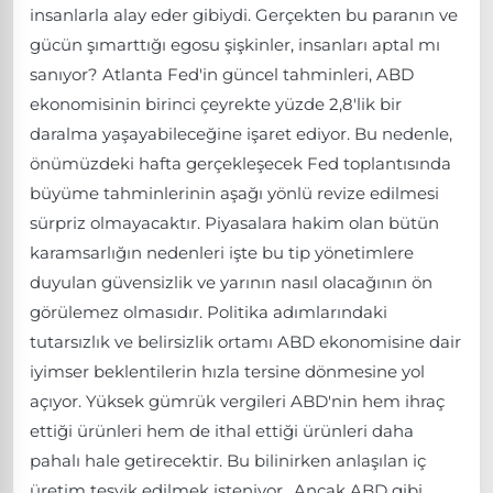
insanlarla alay eder gibiydi. Gerçekten bu paranın ve
gücün şımarttığı egosu şişkinler, insanları aptal mı
sanıyor? Atlanta Fed'in güncel tahminleri, ABD
ekonomisinin birinci çeyrekte yüzde 2,8'lik bir
daralma yaşayabileceğine işaret ediyor. Bu nedenle,
önümüzdeki hafta gerçekleşecek Fed toplantısında
büyüme tahminlerinin aşağı yönlü revize edilmesi
sürpriz olmayacaktır. Piyasalara hakim olan bütün
karamsarlığın nedenleri işte bu tip yönetimlere
duyulan güvensizlik ve yarının nasıl olacağının ön
görülemez olmasıdır. Politika adımlarındaki
tutarsızlık ve belirsizlik ortamı ABD ekonomisine dair
iyimser beklentilerin hızla tersine dönmesine yol
açıyor. Yüksek gümrük vergileri ABD'nin hem ihraç
ettiği ürünleri hem de ithal ettiği ürünleri daha
pahalı hale getirecektir. Bu bilinirken anlaşılan iç
üretim teşvik edilmek isteniyor.. Ancak ABD gibi