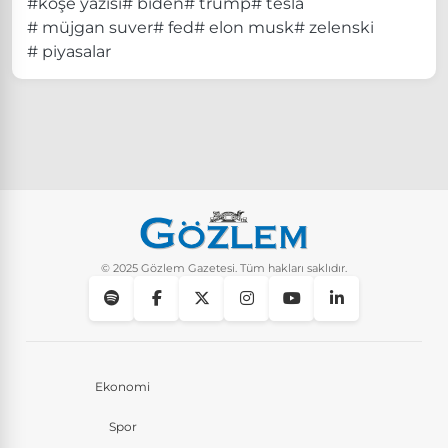
#köşe yazısı
# biden
# trump
# tesla
# müjgan suver
# fed
# elon musk
# zelenski
# piyasalar
© 2025 Gözlem Gazetesi. Tüm hakları saklıdır.
Ekonomi
Spor