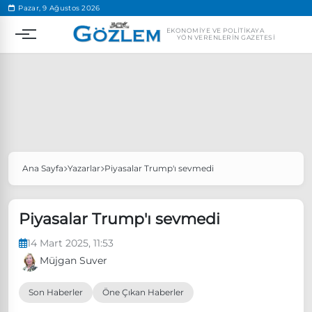
.
Pazar, 9 Ağustos 2026
EKONOMIYE VE POLITIKAYA
YÖN VERENLERIN GAZETESI
Ana Sayfa
Yazarlar
Piyasalar Trump'ı sevmedi
Popüler Aramalar
Ekonomi
Ankara’da eylem yasağı uzatıldı
Piyasalar Trump'ı sevmedi
Özgür Özel, Ekrem İmamoğlu’nu ziyaret edecek
14 Mart 2025, 11:53
Ünlü çift bir etkinliğe daha katılmama kararı aldı
Müjgan Suver
Boykot
Son Haberler
Öne Çıkan Haberler