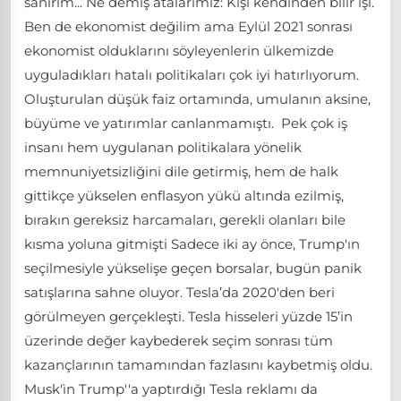
sanırım... Ne demiş atalarımız: Kişi kendinden bilir işi.
Ben de ekonomist değilim ama Eylül 2021 sonrası
ekonomist olduklarını söyleyenlerin ülkemizde
uyguladıkları hatalı politikaları çok iyi hatırlıyorum.
Oluşturulan düşük faiz ortamında, umulanın aksine,
büyüme ve yatırımlar canlanmamıştı. Pek çok iş
insanı hem uygulanan politikalara yönelik
memnuniyetsizliğini dile getirmiş, hem de halk
gittikçe yükselen enflasyon yükü altında ezilmiş,
bırakın gereksiz harcamaları, gerekli olanları bile
kısma yoluna gitmişti Sadece iki ay önce, Trump'ın
seçilmesiyle yükselişe geçen borsalar, bugün panik
satışlarına sahne oluyor. Tesla’da 2020'den beri
görülmeyen gerçekleşti. Tesla hisseleri yüzde 15’in
üzerinde değer kaybederek seçim sonrası tüm
kazançlarının tamamından fazlasını kaybetmiş oldu.
Musk'ìn Trump''a yaptırdığı Tesla reklamı da