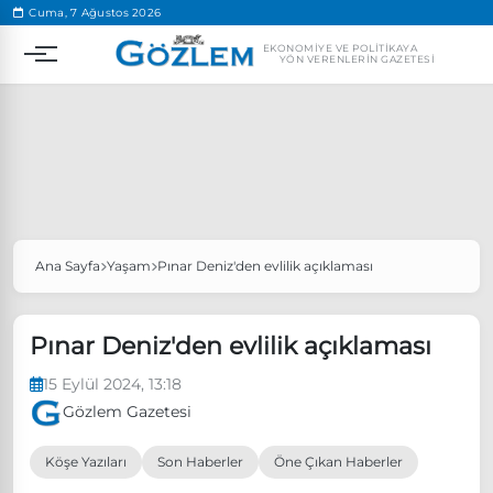
.
Cuma, 7 Ağustos 2026
EKONOMIYE VE POLITIKAYA
YÖN VERENLERIN GAZETESI
Ana Sayfa
Yaşam
Pınar Deniz'den evlilik açıklaması
Popüler Aramalar
Ekonomi
Ankara’da eylem yasağı uzatıldı
Pınar Deniz'den evlilik açıklaması
Özgür Özel, Ekrem İmamoğlu’nu ziyaret edecek
15 Eylül 2024, 13:18
Ünlü çift bir etkinliğe daha katılmama kararı aldı
Gözlem Gazetesi
Boykot
Köşe Yazıları
Son Haberler
Öne Çıkan Haberler