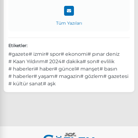
Tüm Yazıları
Etiketler:
#gazete
# izmir
# spor
# ekonomi
# pınar deniz
# Kaan Yıldırım
# 2024
# dakika
# son
# evlilik
# haberleri
# haber
# güncel
# manşet
# basın
# haberler
# yaşam
# magazin
# gözlem
# gazetesi
# kültür sanat
# aşk