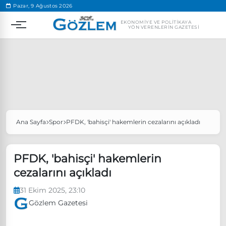
.
Pazar, 9 Ağustos 2026
EKONOMIYE VE POLITIKAYA
YÖN VERENLERIN GAZETESI
Ana Sayfa
Spor
PFDK, 'bahisçi' hakemlerin cezalarını açıkladı
Popüler Aramalar
Ekonomi
Ankara’da eylem yasağı uzatıldı
PFDK, 'bahisçi' hakemlerin
Özgür Özel, Ekrem İmamoğlu’nu ziyaret edecek
cezalarını açıkladı
Ünlü çift bir etkinliğe daha katılmama kararı aldı
31 Ekim 2025, 23:10
Boykot
Gözlem Gazetesi