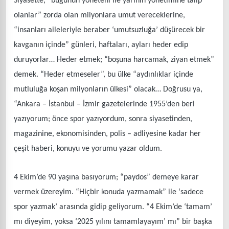
Siyasette, “bugünün yöneteni ile yarının yönetimine talip
olanlar” zorda olan milyonlara umut vereceklerine,
“insanları aileleriyle beraber ‘umutsuzluğa’ düşürecek bir
kavganın içinde” günleri, haftaları, ayları heder edip
duruyorlar… Heder etmek; “boşuna harcamak, ziyan etmek”
demek. “Heder etmeseler”, bu ülke “aydınlıklar içinde
mutluluğa koşan milyonların ülkesi” olacak… Doğrusu ya,
“Ankara – İstanbul – İzmir gazetelerinde 1955’den beri
yazıyorum; önce spor yazıyordum, sonra siyasetinden,
magazinine, ekonomisinden, polis – adliyesine kadar her
çeşit haberi, konuyu ve yorumu yazar oldum.
4 Ekim’de 90 yaşına basıyorum; “paydos” demeye karar
vermek üzereyim. “Hiçbir konuda yazmamak” ile ‘sadece
spor yazmak’ arasında gidip geliyorum. “4 Ekim’de ‘tamam’
mı diyeyim, yoksa ‘2025 yılını tamamlayayım’ mı” bir başka