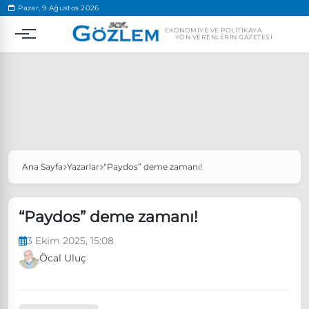
.
Pazar, 9 Ağustos 2026
EKONOMIYE VE POLITIKAYA
YÖN VERENLERIN GAZETESI
Ana Sayfa
Yazarlar
“Paydos” deme zamanı!
Popüler Aramalar
Ekonomi
Ankara’da eylem yasağı uzatıldı
“Paydos” deme zamanı!
Özgür Özel, Ekrem İmamoğlu’nu ziyaret edecek
3 Ekim 2025, 15:08
Ünlü çift bir etkinliğe daha katılmama kararı aldı
Öcal Uluç
Boykot