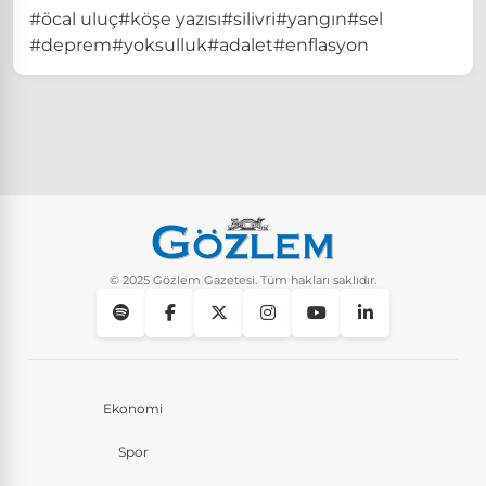
#öcal uluç
#köşe yazısı
#silivri
#yangın
#sel
#deprem
#yoksulluk
#adalet
#enflasyon
© 2025 Gözlem Gazetesi. Tüm hakları saklıdır.
Ekonomi
Spor