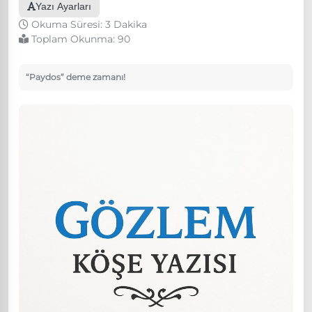
Yazı Ayarları
Okuma Süresi: 3 Dakika
Toplam Okunma:
90
“Paydos” deme zamanı!