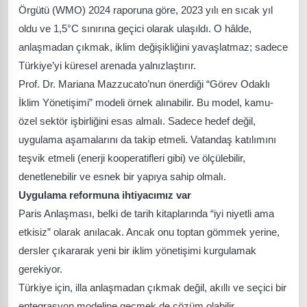
Örgütü (WMO) 2024 raporuna göre, 2023 yılı en sıcak yıl
oldu ve 1,5°C sınırına geçici olarak ulaşıldı. O hâlde,
anlaşmadan çıkmak, iklim değişikliğini yavaşlatmaz; sadece
Türkiye’yi küresel arenada yalnızlaştırır.
Prof. Dr. Mariana Mazzucato’nun önerdiği “Görev Odaklı
İklim Yönetişimi” modeli örnek alınabilir. Bu model, kamu-
özel sektör işbirliğini esas almalı. Sadece hedef değil,
uygulama aşamalarını da takip etmeli. Vatandaş katılımını
teşvik etmeli (enerji kooperatifleri gibi) ve ölçülebilir,
denetlenebilir ve esnek bir yapıya sahip olmalı.
Uygulama reformuna ihtiyacımız var
Paris Anlaşması, belki de tarih kitaplarında “iyi niyetli ama
etkisiz” olarak anılacak. Ancak onu toptan gömmek yerine,
dersler çıkararak yeni bir iklim yönetişimi kurgulamak
gerekiyor.
Türkiye için, illa anlaşmadan çıkmak değil, akıllı ve seçici bir
entegrasyon modeline geçmek de çözüm olabilir.