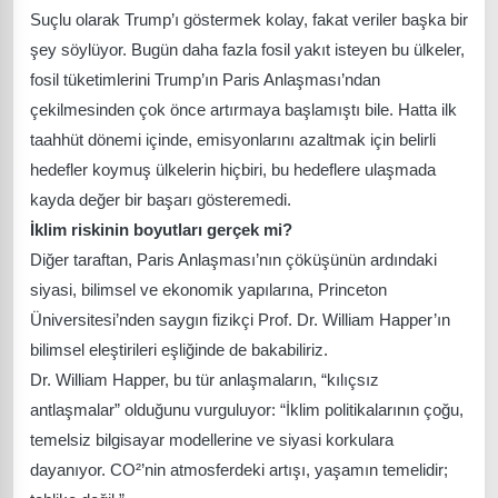
Suçlu olarak Trump’ı göstermek kolay, fakat veriler başka bir
şey söylüyor. Bugün daha fazla fosil yakıt isteyen bu ülkeler,
fosil tüketimlerini Trump’ın Paris Anlaşması’ndan
çekilmesinden çok önce artırmaya başlamıştı bile. Hatta ilk
taahhüt dönemi içinde, emisyonlarını azaltmak için belirli
hedefler koymuş ülkelerin hiçbiri, bu hedeflere ulaşmada
kayda değer bir başarı gösteremedi.
İklim riskinin boyutları gerçek mi?
Diğer taraftan, Paris Anlaşması’nın çöküşünün ardındaki
siyasi, bilimsel ve ekonomik yapılarına, Princeton
Üniversitesi’nden saygın fizikçi Prof. Dr. William Happer’ın
bilimsel eleştirileri eşliğinde de bakabiliriz.
Dr. William Happer, bu tür anlaşmaların, “kılıçsız
antlaşmalar” olduğunu vurguluyor: “İklim politikalarının çoğu,
temelsiz bilgisayar modellerine ve siyasi korkulara
dayanıyor. CO²’nin atmosferdeki artışı, yaşamın temelidir;