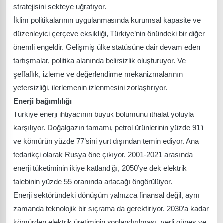
stratejisini sekteye uğratıyor.
İklim politikalarının uygulanmasında kurumsal kapasite ve
düzenleyici çerçeve eksikliği, Türkiye’nin önündeki bir diğer
önemli engeldir. Gelişmiş ülke statüsüne dair devam eden
tartışmalar, politika alanında belirsizlik oluşturuyor. Ve
şeffaflık, izleme ve değerlendirme mekanizmalarının
yetersizliği, ilerlemenin izlenmesini zorlaştırıyor.
Enerji bağımlılığı
Türkiye enerji ihtiyacının büyük bölümünü ithalat yoluyla
karşılıyor. Doğalgazın tamamı, petrol ürünlerinin yüzde 91’i
ve kömürün yüzde 77’sini yurt dışından temin ediyor. Ana
tedarikçi olarak Rusya öne çıkıyor. 2001-2021 arasında
enerji tüketiminin ikiye katlandığı, 2050’ye dek elektrik
talebinin yüzde 55 oranında artacağı öngörülüyor.
Enerji sektöründeki dönüşüm yalnızca finansal değil, aynı
zamanda teknolojik bir sıçrama da gerektiriyor. 2030’a kadar
kömürden elektrik üretiminin sonlandırılması, yerli güneş ve