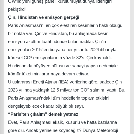
GW’lık yeni güneş paneli kurulumuyla dünya liderliğini
pekiştirdi.
Çin, Hindistan ve emisyon gerçeği
Paris Anlaşması’nı en çok eleştiren kesimlerin haklı olduğu
bir nokta var: Çin ve Hindistan, bu anlaşmada kesin
emisyon azaltım taahhüdünde bulunmadılar. Çin’in
emisyonları 2015’ten bu yana her yıl arttı. 2024 itibarıyla,
küresel CO² emisyonlarının yüzde 32’si Çin kaynaklı.
Hindistan da büyüyen nüfusu ve sanayi yapısı nedeniyle
kömür tüketimini artırmaya devam ediyor.
Uluslararası Enerji Ajansı (IEA) verilerine göre, sadece Çin
2023 yılında yaklaşık 12,5 milyar ton CO² salınımı yaptı. Bu,
Paris Anlaşması’ndaki tüm hedeflerin toplam etkisini
dengeleyebilecek kadar büyük bir sayı.
“Paris’ten çıkalım” demek yetmez
Evet, Paris Anlaşması eksik, kusurlu ve hatta bazılarına
göre ölü. Ancak yerine ne koyacağız? Dünya Meteoroloji