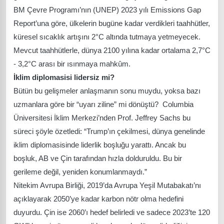
BM Çevre Programı’nın (UNEP) 2023 yılı Emissions Gap
Report’una göre, ülkelerin bugüne kadar verdikleri taahhütler,
küresel sıcaklık artışını 2°C altında tutmaya yetmeyecek.
Mevcut taahhütlerle, dünya 2100 yılına kadar ortalama 2,7°C
- 3,2°C arası bir ısınmaya mahkûm.
İklim diplomasisi lidersiz mi?
Bütün bu gelişmeler anlaşmanın sonu muydu, yoksa bazı
uzmanlara göre bir “uyarı ziline” mi dönüştü? Columbia
Üniversitesi İklim Merkezi’nden Prof. Jeffrey Sachs bu
süreci şöyle özetledi: “Trump’ın çekilmesi, dünya genelinde
iklim diplomasisinde liderlik boşluğu yarattı. Ancak bu
boşluk, AB ve Çin tarafından hızla dolduruldu. Bu bir
gerileme değil, yeniden konumlanmaydı.”
Nitekim Avrupa Birliği, 2019’da Avrupa Yeşil Mutabakatı’nı
açıklayarak 2050’ye kadar karbon nötr olma hedefini
duyurdu. Çin ise 2060’ı hedef belirledi ve sadece 2023’te 120