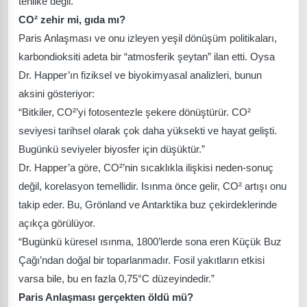
tehlike değil.”
CO² zehir mi, gıda mı?
Paris Anlaşması ve onu izleyen yeşil dönüşüm politikaları,
karbondioksiti adeta bir “atmosferik şeytan” ilan etti. Oysa
Dr. Happer’ın fiziksel ve biyokimyasal analizleri, bunun
aksini gösteriyor:
“Bitkiler, CO²’yi fotosentezle şekere dönüştürür. CO²
seviyesi tarihsel olarak çok daha yüksekti ve hayat gelişti.
Bugünkü seviyeler biyosfer için düşüktür.”
Dr. Happer’a göre, CO²’nin sıcaklıkla ilişkisi neden-sonuç
değil, korelasyon temellidir. Isınma önce gelir, CO² artışı onu
takip eder. Bu, Grönland ve Antarktika buz çekirdeklerinde
açıkça görülüyor.
“Bugünkü küresel ısınma, 1800’lerde sona eren Küçük Buz
Çağı’ndan doğal bir toparlanmadır. Fosil yakıtların etkisi
varsa bile, bu en fazla 0,75°C düzeyindedir.”
Paris Anlaşması gerçekten öldü mü?