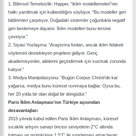
1. Bilimsel Temelsizlik: Happer, “iklim modellemeleri”nin
halkı yanıltmak için kullanıldığını söylüyor. “Bu modeller geri
bildirimleri çarpıtıyor. Doğadaki sistemler çoğunlukla negatif
geri beslemeye dayanır. İklim modelleri bunu tersine
çeviriyor.”
2. Siyasi Yozlaşma: “Araştırma fonları, ancak iklim felaketi
söylemini destekleyen projelere gidiyor. Genç
akademisyenler, ailelerini geçindirmek için susmak zorunda
kalıyor.”
3. Medya Manipülasyonu: “Bugün Corpus Christi’de kar
yağarsa, medya bunu küresel ısınmaya bağlar. Oysa bu,
her 20 yılda bir olan doğal bir döngüdür.”
Paris İklim Anlaşması’nın Türkiye açısından
dezavantajları
2015 yılında kabul edilen Paris İklim Anlaşması, küresel
sıcaklık artışını sanayi öncesi seviyelerin 2°C altında
tutmayı ve mümkünse 1,5°C ile sınırlamayı amaçlayan