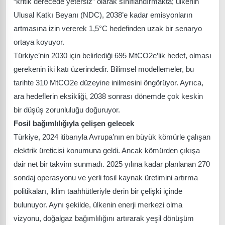
“kritik derecede yetersiz” olarak sınıflandırmakta; ülkenin
Ulusal Katkı Beyanı (NDC), 2038’e kadar emisyonların
artmasına izin vererek 1,5°C hedefinden uzak bir senaryo
ortaya koyuyor.
Türkiye’nin 2030 için belirlediği 695 MtCO2e’lik hedef, olması
gerekenin iki katı üzerindedir. Bilimsel modellemeler, bu
tarihte 310 MtCO2e düzeyine inilmesini öngörüyor. Ayrıca,
ara hedeflerin eksikliği, 2038 sonrası dönemde çok keskin
bir düşüş zorunluluğu doğuruyor.
Fosil bağımlılığıyla çelişen gelecek
Türkiye, 2024 itibarıyla Avrupa’nın en büyük kömürle çalışan
elektrik üreticisi konumuna geldi. Ancak kömürden çıkışa
dair net bir takvim sunmadı. 2025 yılına kadar planlanan 270
sondaj operasyonu ve yerli fosil kaynak üretimini artırma
politikaları, iklim taahhütleriyle derin bir çelişki içinde
bulunuyor. Aynı şekilde, ülkenin enerji merkezi olma
vizyonu, doğalgaz bağımlılığını artırarak yeşil dönüşüm