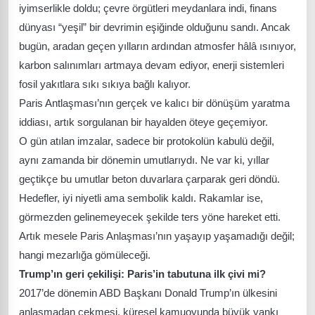
iyimserlikle doldu; çevre örgütleri meydanlara indi, finans
dünyası “yeşil” bir devrimin eşiğinde olduğunu sandı. Ancak
bugün, aradan geçen yılların ardından atmosfer hâlâ ısınıyor,
karbon salınımları artmaya devam ediyor, enerji sistemleri
fosil yakıtlara sıkı sıkıya bağlı kalıyor.
Paris Antlaşması’nın gerçek ve kalıcı bir dönüşüm yaratma
iddiası, artık sorgulanan bir hayalden öteye geçemiyor.
O gün atılan imzalar, sadece bir protokolün kabulü değil,
aynı zamanda bir dönemin umutlarıydı. Ne var ki, yıllar
geçtikçe bu umutlar beton duvarlara çarparak geri döndü.
Hedefler, iyi niyetli ama sembolik kaldı. Rakamlar ise,
görmezden gelinemeyecek şekilde ters yöne hareket etti.
Artık mesele Paris Anlaşması’nın yaşayıp yaşamadığı değil;
hangi mezarlığa gömüleceği.
Trump’ın geri çekilişi: Paris’in tabutuna ilk çivi mi?
2017’de dönemin ABD Başkanı Donald Trump’ın ülkesini
anlaşmadan çekmesi, küresel kamuoyunda büyük yankı