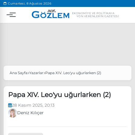
.
Cumartesi, 8 Ağustos 2026
EKONOMIYE VE POLITIKAYA
YÖN VERENLERIN GAZETESI
Ana Sayfa
Yazarlar
Papa XIV. Leo'yu uğurlarken (2)
Popüler Aramalar
Ekonomi
Ankara’da eylem yasağı uzatıldı
Papa XIV. Leo'yu uğurlarken (2)
Özgür Özel, Ekrem İmamoğlu’nu ziyaret edecek
28 Kasım 2025, 20:13
Ünlü çift bir etkinliğe daha katılmama kararı aldı
Deniz Kılıçer
Boykot