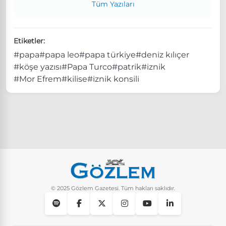
Tüm Yazıları
Etiketler:
#papa
#papa leo
#papa türkiye
#deniz kılıçer
#köşe yazısı
#Papa Turco
#patrik
#iznik
#Mor Efrem
#kilise
#iznik konsili
© 2025 Gözlem Gazetesi. Tüm hakları saklıdır.