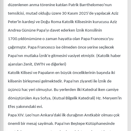
düzenlenen anma törenine katılan Patrik Barrthelomeo'nun
temsilcisi, mutad olduğu üzere 30 Kasım 2025'de yapılacak Aziz
Peter'in kardeşi ve Doğu Roma Katolik Kilisesinin kurucusu Aziz
Andrea Gününe Papa'yı davet ederken İznik Konsilinin
1700.yıldönümüne o zaman hayatta olan Papa Francesco'yu
çağırmıştır. Papa Francesco ise ölmeden önce yerine seçilecek
Papa'nın mutlaka İznik'e gitmesini vasiyet etmiştir. (Katolik haber
ajansları Zenit, EWTN ve diğerleri)
Katolik Kilisesi ve Papaların en büyük önceliklerinin başında iki
kilisenin birleşmesi gelmektedir. Papa'nın ziyareti ile İznik de
üçüncü hac yeri olmuştur. Bu yerlerden ilki Katedral iken camiye
dönüştürülen Aya Sofya, (Kutsal Bilgelik Katedrali) Hz. Meryem'in
Efes yakınındaki evi.
Papa XIV. Leo'nun Ankara'daki ilk durağının Anıtkabir olması çok
önemli bir mesaj sayılmalı. Papa'nın Beştepe Kütüphanesinde