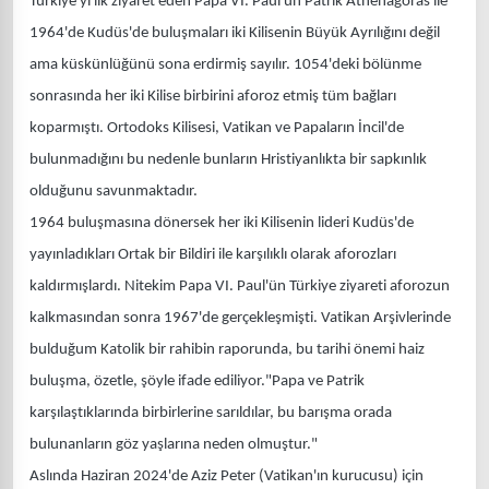
Türkiye'yi ilk ziyaret eden Papa VI. Paul'ün Patrik Athenagoras ile
1964'de Kudüs'de buluşmaları iki Kilisenin Büyük Ayrılığını değil
ama küskünlüğünü sona erdirmiş sayılır. 1054'deki bölünme
sonrasında her iki Kilise birbirini aforoz etmiş tüm bağları
koparmıştı. Ortodoks Kilisesi, Vatikan ve Papaların İncil'de
bulunmadığını bu nedenle bunların Hristiyanlıkta bir sapkınlık
olduğunu savunmaktadır.
1964 buluşmasına dönersek her iki Kilisenin lideri Kudüs'de
yayınladıkları Ortak bir Bildiri ile karşılıklı olarak aforozları
kaldırmışlardı. Nitekim Papa VI. Paul'ün Türkiye ziyareti aforozun
kalkmasından sonra 1967'de gerçekleşmişti. Vatikan Arşivlerinde
bulduğum Katolik bir rahibin raporunda, bu tarihi önemi haiz
buluşma, özetle, şöyle ifade ediliyor."Papa ve Patrik
karşılaştıklarında birbirlerine sarıldılar, bu barışma orada
bulunanların göz yaşlarına neden olmuştur."
Aslında Haziran 2024'de Aziz Peter (Vatikan'ın kurucusu) için