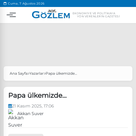
.
Cuma, 7 Ağustos 2026
EKONOMIYE VE POLITIKAYA
YÖN VERENLERIN GAZETESI
Ana Sayfa
Yazarlar
Papa ülkemizde…
Popüler Aramalar
Ekonomi
Ankara’da eylem yasağı uzatıldı
Papa ülkemizde…
Özgür Özel, Ekrem İmamoğlu’nu ziyaret edecek
21 Kasım 2025, 17:06
Ünlü çift bir etkinliğe daha katılmama kararı aldı
Akkan Suver
Boykot