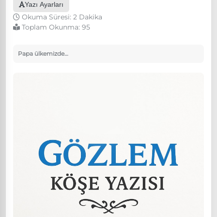
Yazı Ayarları
Okuma Süresi: 2 Dakika
Toplam Okunma:
95
Papa ülkemizde…