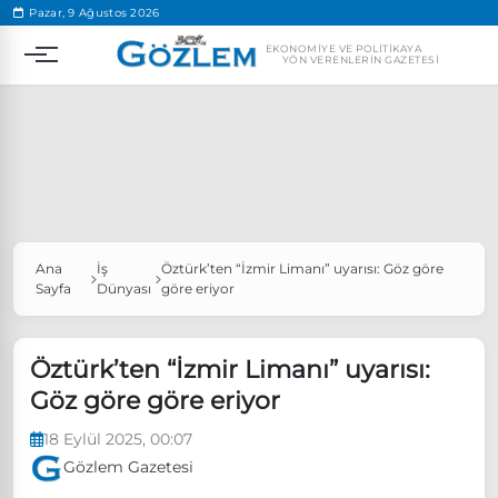
.
Pazar, 9 Ağustos 2026
EKONOMIYE VE POLITIKAYA
YÖN VERENLERIN GAZETESI
Ana
İş
Öztürk’ten “İzmir Limanı” uyarısı: Göz göre
Popüler Aramalar
Sayfa
Dünyası
göre eriyor
Ekonomi
Ankara’da eylem yasağı uzatıldı
Özgür Özel, Ekrem İmamoğlu’nu ziyaret edecek
Öztürk’ten “İzmir Limanı” uyarısı:
Göz göre göre eriyor
Ünlü çift bir etkinliğe daha katılmama kararı aldı
Boykot
18 Eylül 2025, 00:07
Gözlem Gazetesi