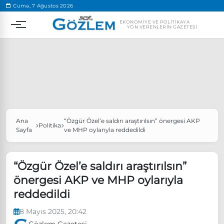
.
Cuma, 7 Ağustos 2026
EKONOMIYE VE POLITIKAYA
YÖN VERENLERIN GAZETESI
Ana
“Özgür Özel’e saldırı araştırılsın” önergesi AKP
Popüler Aramalar
Politika
Sayfa
ve MHP oylarıyla reddedildi
Ekonomi
Ankara’da eylem yasağı uzatıldı
Özgür Özel, Ekrem İmamoğlu’nu ziyaret edecek
“Özgür Özel’e saldırı araştırılsın”
önergesi AKP ve MHP oylarıyla
Ünlü çift bir etkinliğe daha katılmama kararı aldı
reddedildi
Boykot
8 Mayıs 2025, 20:42