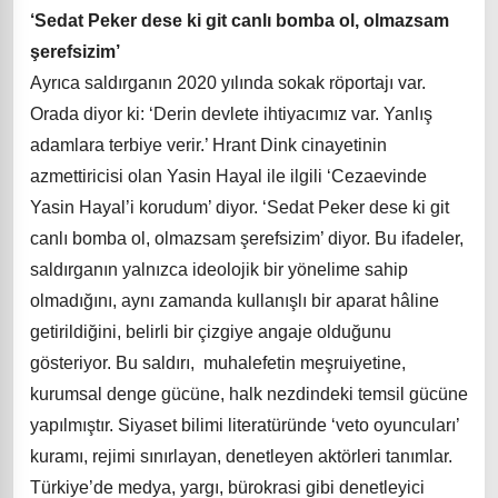
‘Sedat Peker dese ki git canlı bomba ol, olmazsam
şerefsizim’
Ayrıca saldırganın 2020 yılında sokak röportajı var.
Orada diyor ki: ‘Derin devlete ihtiyacımız var. Yanlış
adamlara terbiye verir.’ Hrant Dink cinayetinin
azmettiricisi olan Yasin Hayal ile ilgili ‘Cezaevinde
Yasin Hayal’i korudum’ diyor. ‘Sedat Peker dese ki git
canlı bomba ol, olmazsam şerefsizim’ diyor. Bu ifadeler,
saldırganın yalnızca ideolojik bir yönelime sahip
olmadığını, aynı zamanda kullanışlı bir aparat hâline
getirildiğini, belirli bir çizgiye angaje olduğunu
gösteriyor. Bu saldırı, muhalefetin meşruiyetine,
kurumsal denge gücüne, halk nezdindeki temsil gücüne
yapılmıştır. Siyaset bilimi literatüründe ‘veto oyuncuları’
kuramı, rejimi sınırlayan, denetleyen aktörleri tanımlar.
Türkiye’de medya, yargı, bürokrasi gibi denetleyici