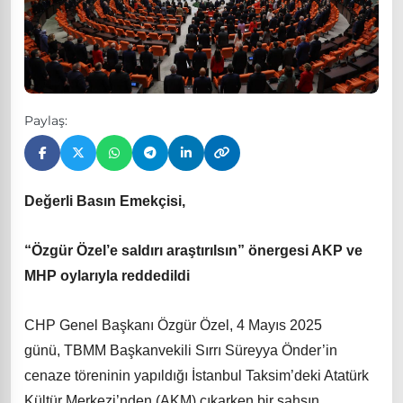
Paylaş:
Değerli Basın Emekçisi,
“Özgür Özel’e saldırı araştırılsın” önergesi AKP ve
MHP oylarıyla reddedildi
CHP Genel Başkanı Özgür Özel, 4 Mayıs 2025
günü, TBMM Başkanvekili Sırrı Süreyya Önder’in
cenaze töreninin yapıldığı İstanbul Taksim’deki Atatürk
Kültür Merkezi’nden (AKM) çıkarken bir şahsın