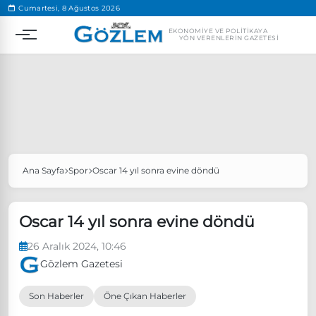
.
Cumartesi, 8 Ağustos 2026
EKONOMIYE VE POLITIKAYA
YÖN VERENLERIN GAZETESI
Ana Sayfa
Spor
Oscar 14 yıl sonra evine döndü
Popüler Aramalar
Ekonomi
Ankara’da eylem yasağı uzatıldı
Oscar 14 yıl sonra evine döndü
Özgür Özel, Ekrem İmamoğlu’nu ziyaret edecek
26 Aralık 2024, 10:46
Ünlü çift bir etkinliğe daha katılmama kararı aldı
Gözlem Gazetesi
Boykot
Son Haberler
Öne Çıkan Haberler