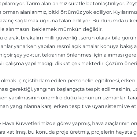
amıyor. Tarım alanlarımız süratle betonlaştırılıyor. Zeyt
man alanlarımız, bitki örtümüz yok ediliyor. Kıyılarımız,
e kazanç sağlamak uğruna talan ediliyor. Bu durumda ülk
k ele alınmasını beklemek mümkün değildir.
u olarak, bırakalım milli güvenliği, sorun olarak bile gö
anlar yanarken yapılan resmî açıklamalar konuya bakış açı
hiçbir şey yoktur, tekrarının önlenmesi için alınması ge
hiçbir çalışma yapılmadığı dikkat çekmektedir. Çözüm öner
lmak için; istihdam edilen personelin eğitilmesi, erken t
lması gerektiği, yangının başlangıçta tespit edilmesinin, 
 yapılmasının önemli olduğu konunun uzmanları tarafı
 yangınlarına karşı erken tespit ve uyarı sistemi ve et
 Hava Kuvvetlerimizde görev yapmış, hava araçlarının o
ra katılmış, bu konuda proje üretmiş, projelerin hayata 