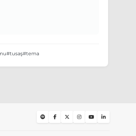
umu
#tusaş
#tema