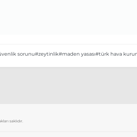
güvenlik sorunu
#zeytinlik
#maden yasası
#türk hava kur
arı saklıdır.