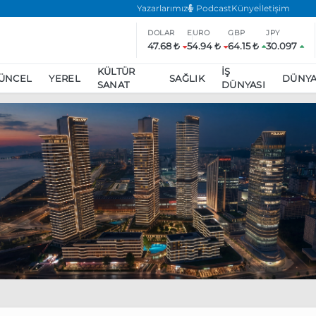
Yazarlarımız
Podcast
Künye
İletişim
DOLAR
EURO
GBP
JPY
47.68 ₺
54.94 ₺
64.15 ₺
30.097
KÜLTÜR
İŞ
ÜNCEL
YEREL
SAĞLIK
DÜNY
SANAT
DÜNYASI
ar
ara’da eylem yasağı uzatıldı
Özgür Özel, Ekrem İmamoğlu’nu zi
inliğe daha katılmama kararı aldı
Boykot