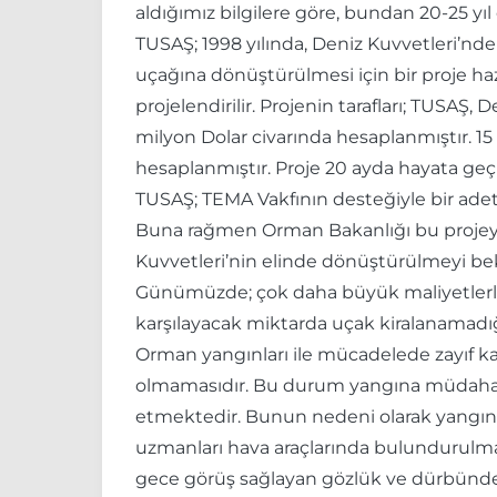
aldığımız bilgilere göre, bundan 20-25 yıl
TUSAŞ; 1998 yılında, Deniz Kuvvetleri’nde
uçağına dönüştürülmesi için bir proje ha
projelendirilir. Projenin tarafları; TUSAŞ
milyon Dolar civarında hesaplanmıştır. 1
hesaplanmıştır. Proje 20 ayda hayata geçir
TUSAŞ; TEMA Vakfının desteğiyle bir adet
Buna rağmen Orman Bakanlığı bu projeye il
Kuvvetleri’nin elinde dönüştürülmeyi be
Günümüzde; çok daha büyük maliyetlerle k
karşılayacak miktarda uçak kiralanamadı
Orman yangınları ile mücadelede zayıf 
olmamasıdır. Bu durum yangına müdahale
etmektedir. Bunun nedeni olarak yangı
uzmanları hava araçlarında bulundurulmas
gece görüş sağlayan gözlük ve dürbünde