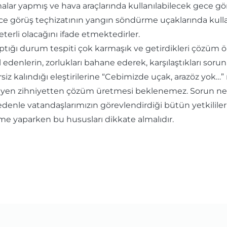
ışmalar yapmış ve hava araçlarında kullanılabilecek gece
gece görüş teçhizatının yangın söndürme uçaklarında kull
terli olacağını ifade etmektedirler.
ığı durum tespiti çok karmaşık ve getirdikleri çözüm öne
al edenlerin, zorlukları bahane ederek, karşılaştıkları s
z kalındığı eleştirilerine “Cebimizde uçak, arazöz yok…
meyen zihniyetten çözüm üretmesi beklenemez. Sorun ne 
nedenle vatandaşlarımızın görevlendirdiği bütün yetkili
me yaparken bu hususları dikkate almalıdır.