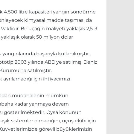
ek 4.500 litre kapasiteli yangın söndürme
nı önleyecek kimyasal madde taşıması da
akfıdır. Bir uçağın maliyeti yaklaşık 2,5-3
yaklaşık olarak 50 milyon dolar
angınlarında başarıyla kullanılmıştır.
ototip 2003 yılında ABD’ye satılmış, Deniz
Kurumu’na satılmıştır.
ayrılamadığı için ihtiyacımızı
a havadan müdahalenin mümkün
r sabaha kadar yanmaya devam
ı gösterilmektedir. Oysa konunun
ık sistemler olmadığını, uçuş ekibi için
uvvetlerimizde görevli büyüklerimizin