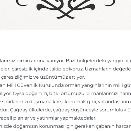
ımız birbiri ardına yanıyor. Bazı bölgelerdeki yangınla
eleri çaresizlik içinde takip ediyoruz. Uzmanların değe
çe çaresizliğimiz ve üzüntümüz artıyor.
 Milli Güvenlik Kurulunda orman yangınlarının milli güv
yor. Oysa doğamızı, bitki örtümüzü, ormanlarımızı, tarım a
e sınırlarımızı düşmana karşı korumak gibi, vatandaşları
udur. Çağdaş ülkelerde, çağdaş düşünceyle sorumluluk ü
adeli planlar ve yatırımlar yapmaktadırlar.
emizde doğamızın korunması için gereken çabanın harca