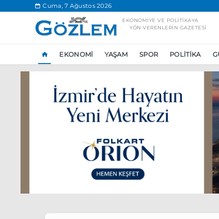
.
Cuma, 7 Ağustos 2026
EKONOMIYE VE POLITIKAYA
YÖN VERENLERIN GAZETESI
EKONOMI
YAŞAM
SPOR
POLITIKA
G
Popüler Aramal
Ekonomi
Ank
Ünlü çift bir etk