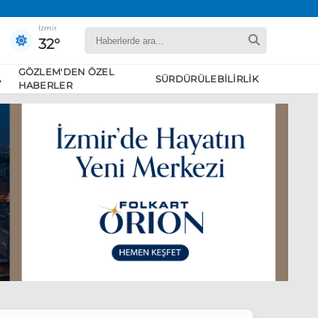
İzmir
32°
GÖZLEM'DEN ÖZEL
A
SÜRDÜRÜLEBILIRLIK
HABERLER
yaret edecek