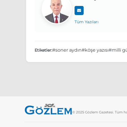
Tüm Yazıları
#soner aydın
#köşe yazısı
#milli 
Etiketler:
© 2025 Gözlem Gazetesi. Tüm hakl