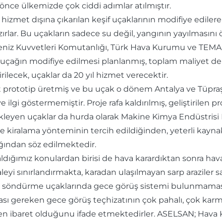
 önce ülkemizde çok ciddi adımlar atılmıştır.
 hizmet dışına çıkarılan keşif uçaklarının modifiye ediler
zırlar. Bu uçakların sadece su değil, yangının yayılması
, Deniz Kuvvetleri Komutanlığı, Türk Hava Kurumu ve TEMA V
5 uçağın modifiye edilmesi planlanmış, toplam maliyet de 
ilecek, uçaklar da 20 yıl hizmet verecektir.
 prototip üretmiş ve bu uçak o dönem Antalya ve Tüpraş y
gi göstermemiştir. Proje rafa kaldırılmış, geliştirilen pr
kleyen uçaklar da hurda olarak Makine Kimya Endüstrisi 
iralama yönteminin tercih edildiğinden, yeterli kaynak 
ğından söz edilmektedir.
kaldığımız konulardan birisi de hava karardıktan sonr
yi sınırlandırmakta, karadan ulaşılmayan sarp arazile
n söndürme uçaklarında gece görüş sistemi bulunmamas
ı gereken gece görüş teçhizatının çok pahalı, çok karmaş
n ibaret olduğunu ifade etmektedirler. ASELSAN; Hava K